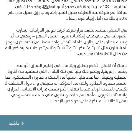
ولديها 33 مليون مستخدم مسجل. وقد أكمل “كباتنها” – كما يُطلق على
سائقيها – 109 ملايين رحلة في جميع أسواقها
[25]
، وقد دخلت في
شراكة مع شركة عبد اللطيف جميل للسيارات، وباب رزق جميل في عام
2016، وذلك من أجل إيجاد فرص عمل.
في السياق نفسه، يشهد قرار شركة كريم بتوفير الدراجات البخارية
الكهربائية في دبي على إمكانيات سوق التنقل الصغير – ونعني به أية
وسيلة تنطلق على إطارين حاملة شخص واحد فقط. من ناحية أخرى، يوفر
المشغلون مثل “تاير”، و”سكرت”، و”آرناب”، و”لايم” دراجات بخارية كهربائية
من خلال التطبيقات في دبي.
لا شك أن التنقل الأخضر ينطلق ويتنامى في إقليم الشرق الأوسط
وشمال إفريقيا، ويظهر ذلك جلياً في تلك البلدان التي تستفيد من الثروة
النفطية ويعيش بها عدد قليل نسبياً من السكان. قد يرى المشككون هذا
التقدم محدود النطاق، ولكن من المؤكد أنه حقيقي وأن دول المنطقة لا
تكتفي بالخطب الرنانة عندما يتعلق الأمر بقضية غازات الاحتباس الحراري
وانبعاثات الكربون. فأفعالهم جادة، وتنطوي على قيمة مادية – وفي
بعض الحالات – مبتكرة على نحو جدير بالإعجاب.
حاشية