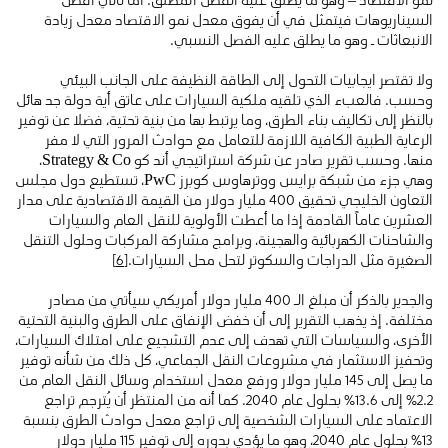
السيناريوهات فيتمثل في أن يفوق معدل نمو الاقتصاد معدل زيادة
الانبعاثات ـ وهو ما يطلق عليه الفصل النسبي.
ولا تقتصر ايجابيات التحول إلى الطاقة النظيفة على الجانب البيئي
وحسب. فالعبء الذي تلقيه ملكية السيارات على عاتق أية دولة جد هائل
بالنظر إلى تكاليف بناء الطرق، وما يرتبط بها من بنية تحتية، فضلا عن توفير
الرعاية الطبية الكافية اللازمة للتعامل مع حوادث المرور التي لا مفر
منها. وحسب تقرير صادر عن شركة استراتيجي أند كو Strategy & Co،
وهي جزء من شبكة برايس ووترهاوس كوبرز PwC، تستطيع دول مجلس
التعاون الخليجي تحقيق 400 مليار دولار من القيمة الاقتصادية على مدار
العشرين عاماً القادمة إذا ما أعطت الأولوية للنقل العام والسيارات
والشاحنات الكهربائية والهجينة، وبرامج مشاركة المركبات وحلول التنقل
الصغيرة مثل الدراجات والسكوتر لتحل محل السيارات.
[6]
والجدير بالذكر أن مبلغ الـ 400 مليار دولار أمريكي سيأتي من مصادر
مختلفة. إذ يذهب التقرير إلى أن خفض الإنفاق على الطرق والبنية التحتية
الأخرى، والسياسات التي تهدف إلى عدم التشجيع على امتلاك السيارات،
وتحفيز الاستثمار في مشروعات النقل الجماعي، كل ذلك من شأنه توفير
ما يصل إلى 145 مليار دولار ورفع معدل استخدام وسائل النقل العام من
2.2٪ إلى 13.6٪ بحلول عام 2040. كما أنه من المنتظر أن يُترجم تراجع
الاعتماد على السيارات الشخصية إلى تراجع معدل حوادث الطرق بنسبة
13٪ بحلول عام 2040، وهو ما يؤدي بدوره إلى توفير 115 مليار دولار