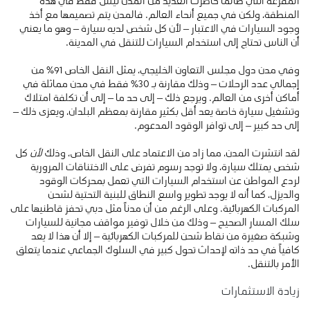
المفرغة التي طالما حاصرت العديد من المدن ليس فقط في هذه
المنطقة، ولكن في جميع أنحاء العالم. فالمدن يتم تصميمها مع أخذ
وجود السيارات في الاعتبار – لأن كل شخص لديه سيارة – وهو ما يعني
أن الناس تحتاج إلى استخدام السيارات للتنقل في المدينة.
وفي مدن دول مجلس التعاون الخليجي، يمثل النقل الخاص 91٪ من
إجمالي عدد الرحلات – وذلك مقارنة بـ 30٪ فقط في مدن مماثلة في
أماكن أخرى من العالم. ويرجع ذلك – إلى حد ما – إلى أن تكلفة امتلاك
وتشغيل سيارة خاصة يعد أقل بكثير مقارنة بمعظم البلدان، ويعزى ذلك –
إلى حد كبير – إلى توافر الوقود المدعوم.
لقد انتشرت المدن، مما زاد من الاعتماد على النقل الخاص، وذلك
لأن
كل
شخص يمتلك سيارة، ولا توجد رسوم تفرض على الاختناقات المرورية
لردع المواطن عن استخدام السيارات التي تعمل بمحركات الوقود
والديزل، كما أنه لا يوجد تطوير واسع النطاق للبنية التحتية لشحن
المركبات الكهربائية. وعلى الرغم من أن مدناً مثل دبي تحفز قاطنيها على
سلك المسار الصحيح – وذلك من خلال توفير مواقف مجانية للسيارات
وشبكة صغيرة من نقاط شحن للمركبات الكهربائية – إلا أن هذا لا يعد
كافياً في حد ذاته لإحداث تحول كبير في السلوك الجماعي عندما يتعلق
الأمر بالتنقل.
زيادة الاستثمارات