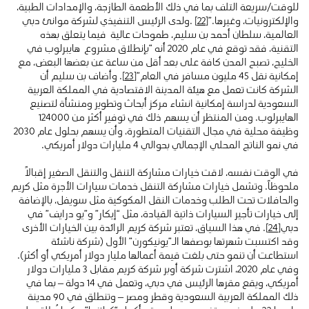
للوقت/سريعة التلف بما في ذلك الأطعمة الطازجة، والإمدادات الطبية،
والإلكترونيات، وغيرها.”
[22]
.ولدى الرئيس التنفيذي لشركة موانئ دبي
العالمية، سلطان أحمد بن سليم، طموحات عالية فيما يتعلق بهذه
التقنية، فقد توقع في عام 2020 أنه “بإنطلاق مشروع هايبرلوب في
الخليج، تصبح المدن كافة على بعد أقل من ساعة عن بعضها البعض، مع
إمكانية نقل 45 مليون مسافر في العام”
[23]
. وأضاف بن سليم أن
الشركة كانت تعمل مع هيئة المدينة الاقتصادية في المملكة العربية
السعودية لدراسة إمكانية انشاء مركز أبحاث وتطوير ومنشأة لتصنيع
الهايبرلوب. ومن المنتظر أن يسهم ذلك في توفير أكثر من 124000
وظيفة محلية في مجال التقنيات المتطورة، وأن يسهم بحلول عام 2030
في نمو الناتج المحلي الإجمالي بحوالي 4 مليارات دولار أمريكي.
في الوقت نفسه، لاقت خيارات مشاركة التنقل والتنقل الصغير إقبالاً
ملحوظاً. وتشمل خيارات مشاركة التنقل خدمات سيارات الأجرة مثل كريم
والحافلات تحت الطلب وخدمات النقل المكوكية مثل سويفل، بالإضافة
إلى خيارات تأجير السيارات ذاتية القيادة، مثل “إيكار” و”يو درايف” في
دبي
[24]
. في هذا السياق، تعتبر شركة كريم الرائدة بين الخيارات الأخرى
وقد اكتسبت شهرتها بوصفها الـ”يونيكورن” الأول (شركة ناشئة
استطاعت أن تنمو حتى بلغت قيمة أعمالها مليار دولار أمريكي أو أكثر).
وفي عام 2020، اشترت شركة أوبر شركة كريم مقابل 3 مليارات دولار
أمريكي، ويقع مقرها الرئيس في دبي، وتعمل في 14 دولة – بما في
ذلك المملكة العربية السعودية وقطر ومصر – وتنطلق في 90 مدينة