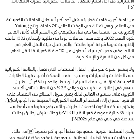
الأسترالية من أجل اختبار تشغيل الحافلات الكهربائية صفرية الانبعاثات.
[16]
من ناحية أخرى، قامت قطر بتشغيل أحد أكبر أساطيل الحافلات الكهربائية
في العالم. وهي تمتلك في الوقت الحالي 741 حافلة يوتنج Yutong
إلكترونية تم استخدامها في نقل مشجعي كرة القدم أثناء كأس العالم
لكرة القدم 2022. وتعد هذه الحافلات جزءا من طلبية بإجمالي 1002 حافلة
إلكترونية تديرها شركة “مواصلات”، والتي تمثل هيئة النقل العام في
البلاد. وفي مصر، تم شراء أسطول من 110 حافلة كهربائية للنقل العام
في كل من القاهرة والإسكندرية.
ولا يقتصر التحرك نحو حلول النقل المستدام التي تعمل بالطاقة الكهربائية
على الحافلات والسيارات وحسب – فمن الممكن أن نرى قريبا الطائرات
الكهربائية تحلق في سماء الشرق الأوسط. والجدير بالذكر أن الطيران
يسهم في إطلاق ما يقرب من حوالي 2.5 ٪ من انبعاثات ثاني أكسيد
الكربون على مستوى العالم، لذلك يعتبر تحويل القطاع من الاعتماد على
الوقود الحفري إلى استخدام الطاقة الكهربائية النظيفة من الأولويات
[17]
.
وتعتزم شركة فالكون لخدمات الطيران، والتي يقع مقرها في أبوظبي،
شراء 35 طائرة عمودية كهربائية (eVTOL) وذلك بغرض إطلاق رحلات
سياحية في دبي في عام 2026
[18]
.
ولدي المملكة العربية السعودية خطط أكبر وأكثر طموحاً
[19]
من ذلك.
حيث قامت شركة الطيران الوطنية السعودية بتوقيع مذكرة تفاهم مع