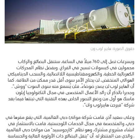
حقوق الصورة: هايبر لوب ون
وبسرعات تصل إلى 760 ميلاً في الساعة، ستنقل البضائع والركاب
محمولين في كبسولات تسبح في الفراغ. وبفضل نظام المحركات
الكهربائية الخطية، والكهرومغناطيسية اللااتصالية، والسحب الديناميكي
الهوائي المنخفض، لن يحتاج الأمر سوى أقل قدر ممكن من الطاقة. كما
أن الهايبر لوب لن يصدر ضوضاءً، فلن يُسمع منه سوى الصوت “ووش”.
وجديرا بالذكر أن رائد الأعمال المتخصص في مجال التكنولوجيا إيلون
ماسك هو أول من وضع التصور الخاص بهذه التقنية التي تبنتها فيما بعد
شركة “فيرجن هايبرلوب وان”.
وعلى صعيد آخر، قامت شركة موانئ دبي العالمية، التي يقع مقرها في
دبي، والمتخصصة في مجال الخدمات اللوجستية، قامت بالاستثمار في
انشاء مشروع مشترك، وهو نظام “كارجوسبيد” من موانئ دبي العالمية
، والذي من المنتظر له أن “ينقل البضائع ذات الأولوية العالية والحساسة