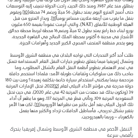
ينطلق منذ عام 1987، ومنذ ذلك الحين، راحت الدولة تضيف إليه التوسعات
حتى أصبح المترو اليوم يمتد بـطول 56 ميلاً ويضم 74 محطة
[10]
ويقوم
بنقل ما يقرب من أربعة ملايين مسافر يومياً
[11]
. ويدار المترو من قبل
الهيئة الوطنية للأنفاق (NAT)، والتي أبرمت عقوداً بقيمة 650 مليون
يورو لبناء خط رابع يمتد بطول 12 ميلاً ويضم16 محطة ليربط محطة حدائق
الأشجار في مدينة 6 أكتوبر بمحطة الملك الصالح في القاهرة الجديدة،
وهو يخدم منطقة المتحف المصري الكبير الجديد وأهرامات الجيزة.
ظلت أحد أكبر التحديات التي تواجه البلدان في منطقة الشرق الأوسط
وشمال إفريقيا فيما يتعلق بتطوير خيارات النقل العام المستدامة تتمثل
في عدم الاهتمام بتطوير أنظمة النقل العام بالشكل المطلوب، وما
صاحب ذلك من سلوكيات وثقافات طويلة الأمد: فلماذا استخدم حافلة
مزدحمة بينما يمكنني استخدام سيارة خاصة بتكلفة زهيدة؟ ومن بين 180
دولة مدرجة في مؤشر الأداء البيئي لعام
[12]
2022، تحتل الإمارات المرتبة
39 (وتكون بذلك قد صعدت من المرتبة 42 في عام 2020)، في حين تحتل
السعودية المرتبة 109، وتأتي قطر في المرتبة 137، وهو ما يظهر أن أداء
تلك الدول البيئي يعد أقل بكثير من نظيراتها الأوروبية
[13]
. لكن هذا الأمر
يتغير بشكل تدريجي. فأساطيل الحافلات تزداد والكثير منها يعمل
بالكهرباء – وربما بالهيدروجين.
التنقل الأخضر في منطقة الشرق الأوسط وشمال إفريقيا يتحرك
بأقصى سرعة