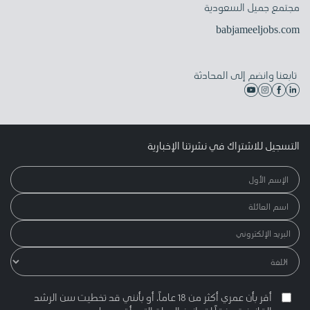
مجتمع جميل السعودية
babjameeljobs.com
تابعنا وانضم إلى المحادثة
التسجيل للاشتراك في نشرتنا الإخبارية
أقر بأن عمري أكثر من 18 عاماً، أو بأنني قد تخطيت سن الرشد