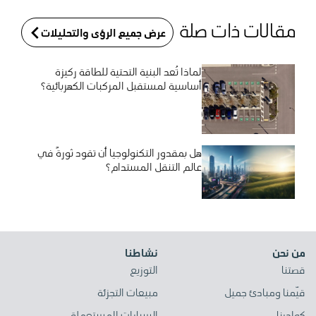
مقالات ذات صلة
عرض جميع الرؤى والتحليلات
لماذا تُعد البنية التحتية للطاقة ركيزة
أساسية لمستقبل المركبات الكهربائية؟
هل بمقدور التكنولوجيا أن تقود ثورةً في
عالم التنقل المستدام؟
من نحن
نشاطنا
قصتنا
التوزيع
قيّمنا ومبادئ جميل
مبيعات التجزئة
كوادرنا
السيارات المستعملة