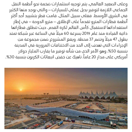
وعلى الصعيد العالمي، يتم توجيه استثمارات ضخمة نحو أنظمة النقل
الجماعي اللازمة لتوفير بديل عملي للسيارات – والتي يوجد منها الكثير
في الشرق الأوسط. فعلى سبيل المثال، قامت قطر بتشييد أحد أكثر
أنظمة قطارات المترو تقدماً على الإطلاق – مترو الدوحة – في إطار
استعداداتها لاستقبال كأس العالم لكرة القدم. حيث تنطلق قطاراتها
ذاتية القيادة منذ عام 2019 بسرعة 60 ميلاً في الساعة عبر شبكة تمتد
بطول 47 ميلاً وتضم 37 محطة. ويقع المشروع ضمن مجموعة من
الإجراءات التي تهدف إلى الحد من الاختناقات المرورية في المدينة
بنسبة 50٪، وهو الأمر الذي من شأنه توفير ما يقارب المليار دولار
أمريكي على مدار 20 عاماً، ناهيك عن خفض انبعاثات الكربون بنسبة 30٪.