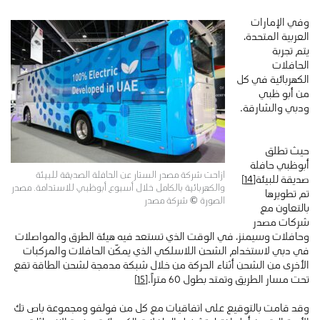
وفي الإمارات
العربية المتحدة،
يتم تجربة
الحافلات
الكهربائية في كل
من أبو ظبي
ودبي والشارقة.
حيث تطلق
أبوظبي حافلة
ازاحت شركة مصدر الستار عن الحافلة الصديقة للبيئة
صديقة للبيئة
[14]
والكهربائية بالكامل خلال أسبوع أبوظبي للاستدامة. مصدر
تم تطويرها
الصورة © شركة مصدر
بالتعاون مع
شركات مصدر
وحافلات وسيمنز، في الوقت الذي تستعد فيه هيئة الطرق والمواصلات
في دبي لاستخدام الشحن اللاسلكي الذي يمكّن الحافلات والمركبات
الأخرى من الشحن أثناء الحركة من خلال شبكة مدمجة لشحن الطاقة تقع
تحت مسار الطريق وتمتد بطول 60 متراً.
[15]
وقد قامت بالتوقيع على اتفاقيات مع كل من فولفو ومجموعة باص تك