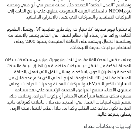
وتصاميم “المدن الذكية” الجديدة مثل مدينة مصدر في أبو ظبي ومدينة
نيوم
NEOM
بالمملكة العربية السعودية تنطوي على تراجع الحاجة إلى
المركبات التقليدية والمحركات التي تعمل بالاحتراق الداخلي.
إذ تبشرنا نيوم بمدينة “بلا سيارات، وبلا طرق تقليدية”
[3]
. ويتمثل الطموح
الكامن ورائها في إنشاء أول نظام للتنقل في العالم يتسم بالاستدامة
وسلاسة الاتصال ويعتمد على الطاقة المتجددة بنسبة 100٪ وعلى
استخدام مركبات عديمة الانبعاثات.
وعلى عكس المدن القائمة، مثل لندن ونيويورك وباريس، سيتمكن سكان
المدينة الذكية من التنقل عبر شبكات متكاملة من الطرق البرية والسكك
الحديدية والطيران الجوي باستخدام وسائل النقل التي تعمل بالطاقة
المستدامة، لتحل تلك المنظومة المزيج الحالي الذي يضم عدد قليل من
السيارات الكهربائية (EV)، والمركبات الهجينة وممرات الدراجات. وعلى
مستوى الأحياء، ستقع المرافق الخدمية الرئيسية على بعد مسافة
قصيرة يمكن قطعها سيراً على الأقدام أو بركوب الدراجة. وبخلاف ذلك،
ستتم تلبية احتياجات التنقل في المدينة من خلال حافلات كهربائية ذاتية
القيادة تكون متاحة عند الطلب وكذا من خلال نظام للتنقل تحت الأرض
ينطلق بسرعة عالية.
ايجابيات ومكافآت خضراء