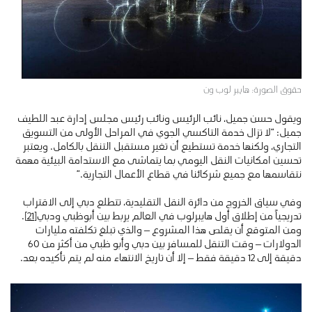
حقوق الصورة: هايبر لوب ون
ويقول حسن جميل، نائب الرئيس ونائب رئيس مجلس إدارة عبد اللطيف
جميل: “لا تزال خدمة التاكسي الجوي في المراحل الأولى من التسويق
التجاري، ولكنها خدمة تستطيع أن تغير مستقبل التنقل بالكامل. ويعتبر
تحسين امكانيات النقل اليومي بما يتماشى مع الاستدامة البيئية مهمة
نتقاسمها مع جميع شركائنا في قطاع الأعمال التجارية.”
وفي سياق الخروج من دائرة النقل التقليدية، تتطلع دبي إلى الاقتراب
تدريجياً من إطلاق أول هايبرلوب في العالم يربط بين أبوظبي ودبي
[21]
.
ومن المتوقع أن يقلص هذا المشروع – والذي تبلغ تكلفته مليارات
الدولارات – وقت التنقل للمسافر بين دبي وأبو ظبي من أكثر من 60
دقيقة إلى 12 دقيقة فقط – إلا أن تاريخ الانتهاء منه لم يتم تأكيده بعد.