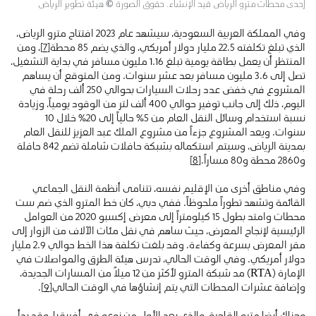
إحدى محطات مترو الرياض قيد الإنشاء. حقوق الصورة © هيئة تطوير الرياض
وفي المملكة العربية السعودية، سيشهد عام 2023 افتتاح مترو الرياض،
الذي تبلغ تكلفته 22.5 مليار دولار أمريكي، والذي يضم 85 محطة
[7]
، ومن
المنتظر أن يعمل بطاقة يومية تبلغ 1.16 مليون مسافر في بداية التشغيل،
تصل إلى 3.6 مليون مسافر بعد عشر سنوات. ومن المتوقع أن يساهم
المشروع في خفض عدد رحلات السيارات بحوالي 250 ألف رحلة في
اليوم، ذلك إلى جانب توفير حوالي 400 ألف لتر من الوقود يومياً، وزيادة
نسبة استخدام وسائل النقل العام من 5٪ حالياً إلى 20٪ خلال 10
سنوات. ويعد المشروع جزءاً من مشروع الملك عبد العزيز للنقل العام
بمدينة الرياض، وسيتم استكماله بشبكة حافلات شاملة تضم 842 حافلة
و2860 محطة و80 مساراً.
[8]
وفي مناطق أخرى من الإقليم نفسه، تتنامى أنظمة النقل الجماعي
القائمة وتشهد تطوراً ملحوظاً. ففي دبي، كان خط المترو الذي ضم ست
محطات وامتد بطول 15 كيلومتراً إلى معرض إكسبو 2020 من العوامل
الرئيسية لإنجاح المعرض، حيث ساهم في نقل مئات الآلاف من الزوار إلى
مقر المعرض بسرعة وكفاءة. وقد بلغت تكلفة هذا الخط حوالي 2.9 مليار
دولار أمريكي. وفي الوقت الحالي، تدرس هيئة الطرق والمواصلات في
الإمارة (RTA) مد شبكة المترو لأكثر من 12 ميلاً من المسارات الجديدة،
وإضافة عشرات المحطات التي يتم إنشاؤها في الوقت الحالي
[9]
.
وهناك أيضا مترو القاهرة، والذي يعد الأول من نوعه في أفريقيا، وقد بدأ