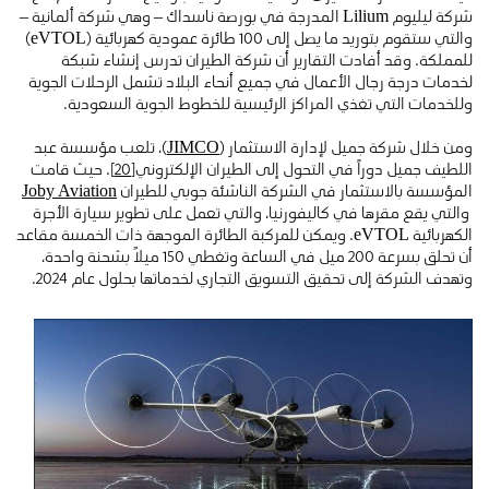
شركة ليليوم Lilium المدرجة في بورصة ناسداك – وهي شركة ألمانية –
والتي ستقوم بتوريد ما يصل إلى 100 طائرة عمودية كهربائية (eVTOL)
للمملكة. وقد أفادت التقارير أن شركة الطيران تدرس إنشاء شبكة
لخدمات درجة رجال الأعمال في جميع أنحاء البلاد تشمل الرحلات الجوية
وللخدمات التي تغذي المراكز الرئيسية للخطوط الجوية السعودية.
ومن خلال شركة جميل لإدارة الاستثمار (
JIMCO
)، تلعب مؤسسة عبد
اللطيف جميل دوراً في التحول إلى الطيران الإلكتروني
[20]
. حيث قامت
المؤسسة بالاستثمار في الشركة الناشئة جوبي للطيران
Joby Aviation
والتي يقع مقرها في كاليفورنيا، والتي تعمل على تطوير سيارة الأجرة
الكهربائية eVTOL. ويمكن للمركبة الطائرة الموجهة ذات الخمسة مقاعد
أن تحلق بسرعة 200 ميل في الساعة وتغطي 150 ميلاً بشحنة واحدة،
وتهدف الشركة إلى تحقيق التسويق التجاري لخدماتها بحلول عام 2024.