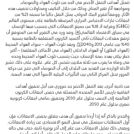
تتمثل أهداف التنقل الأخضر في الحد من تلوث الهواء والضوضاء،
ومواجهة آثار تغير المناخ، وذلك من خلال التكيف ومحاولات تخفيف هذه
الآثار. ووفقاً لتقرير البنك الدولي، يمثل النقل حالياً ما نسبته 23٪ من
انبعاثات غازات الاحتباس الحراري المرتبطة بالطاقة على مستوى العالم
(GHG) وقرابة الـ 18٪ من جميع الانبعاثات التي يتسبب فيها الإنسان
في سياق الاقتصاد العالمي
[4]
. وقد ورد في التقرير أنه من المتوقع أن
ترتفع معدلات انبعاثات ثاني أكسيد الكربون المتعلقة بالطاقة بنسبة
40٪ بين عامي 2013 و2040
[5]
. ويعد تلوث الهواء – سواء الهواء المحيط
(الهواء الطلق) أو الهواء الداخلي (الهواء في الأماكن المغلقة) – أكبر
خطر بيئي يهدد صحة الإنسان: حيث يتسبب تلوث الهواء المحيط وحده
في وفاة ما يقرب من ثلاثة ملايين شخص كل عام. علاوة على ذلك، تشير
الأدلة الواردة من العديد من البلدان إلى أن الضوضاء التي تنتج عن حركة
المرور تحتل المركز الثاني بين التأثيرات البيئية الأسوأ التي تهدد الصحة.
من ناحية أخرى، يعد التنقل الأخضر جد ضروري من أجل تحقيق أهداف
اتفاقية باريس للأمم المتحدة المتمثلة في خفض انبعاثات الكربون
العالمية إلى النصف بحلول عام 2030، وتحقيق صافي انبعاثات كربونية
صفري بحلول عام 2050.
والجدير بالذكر أنه إذا أردنا تحقيق أي هدف يتعلق بخفض الانبعاثات، فإن
أول المتطلبات سيتمثل في فصل النمو الاقتصادي عن زيادة الانبعاثات.
ويعني ذلك تقليل الانبعاثات من عام إلى آخر بوتيرة ثابتة، حتى في حالة
نمو الاقتصاد – وهو ما يطلق عليه الفصل المطلق. أما ثاني أفضل