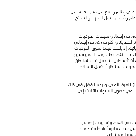
ضا على نطاق واسع من قبل العديد من
ام وتُخصص لنقل الأفراد والبضائع
وقد تصدرت المركبات الكهربائية ذات الإطارين إحصاءات مبيعات المركبات الكهربائية في البلاد، حيث استحوذت على 62٪ من إجمالي مبيعات المركبات
الكهربائية خلال الأشهر التسعة الأولى من 2022/23، كما تشير بيانات الصناعة. ويتوقع المحللون أن تمثل مبيعات السكوتر الكهربائي أكثر من 5٪ من إجمالي
ربائية. إذ بلغت قيمة سوق المركبات
ذات الثلاثة إطارات عالميا 0.77 مليار دولار أمريكي في عام 2021 ومن المتوقع أن تصل إلى 1.5 مليار دولار أمريكي بحلول عام 2031، وذلك بمعدل نمو سنوي
نفسه، أشار تقرير المنتدى الاقتصادي العالمي الصادر في شهر نوفمبر 2022 إلى أن “أساطيل التوصيل في المناطق
ند ومن المنتظر أن تمثل الشرائح
وفي مايو 2022، تفوقت السيارات الكهربائية ذات الثلاثة إطارات في الهند على طرازات محركات الاحتراق الداخلي (ICE) للمرة الأولى، ويرجع الفضل في ذلك
رات في غضون السنوات الثلاث إلى
ثة إطارات تعمل في الهند. وقد وصل إجمالي
يمثل سوى مليوناً واحداً فقط من
.