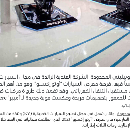
ساً فيها، فرصة معرض السيارات “أوتو إكسبو”، وهو من أهم ا
مستوى العالم، كي تكشف عن مس
لي.
لمحدودة
، والتي تعمل في مجال تصنيع ال
اللطيف جميل حصة أقلية كبيرة ، من أبرز العارضين في معرض “أوتو إكسبو” 23
إطارين وذات الثلاثة إطارات.