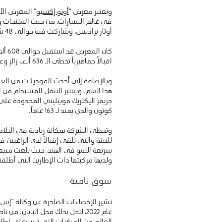
ويعتبر معرض “
أوتو إكسبو
” المعرض الأ
أوتار براديش، وشاركت فيه حوالي 48 شركة لتصنيع السيارات من داخل وخارج البلاد.
اقبالاً جماهيرياً تخطى الـ 636 ألف زائر وعرضت فيه لأول مرة حوالي 82 مركبة على مستوى العالم/ الهند.
وبالإضافة إلى أحدث الموديلات من العل
هذا العام. ويعتبر التنقل المستدام من 
جريفز اليكتريك موبيليتي المحدودة عل
كوتون والذي يمتد لـ 163 عاماً.
وتحظى الشركة بمكانة ريادية في البلاد 
للبيئة والتي تلقى إقبالاً لدى الراغبين 
ولديها مركبتها ذات الإطارين التي أطلقت
سوق نامية
تشير الإحصاءات الصادرة عن وكالة “إس 
العالم من المركبات التي تسيرعلى اطارين أو ثلاثة اطارا