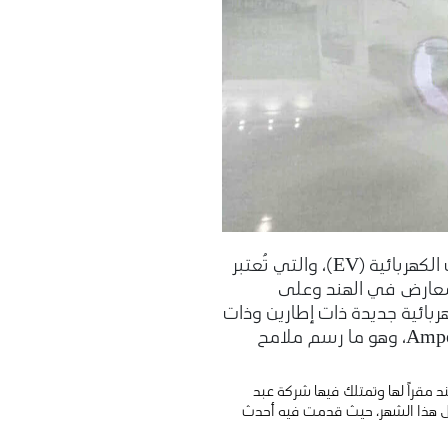
اغتنمت شركة جريفز اليكتريك موبيليتي المحدودة، الشركة الهندية الرائدة في مجال السيارات الكهربائية (EV)، والتي تُعتبر
لمعارض في الهند وعلى
تقبل التنقل الكهربائي. وقد تضمن ذلك طرح 6 مركبات كهربائية جديدة ذات إطارين وذات
ثلاثة إطارات في المعرض، خرجت للجمهور بتصميمات فريدة وعكست هوية جديدة لـ”أمبير” Ampere، وهو ما رسم ملامح
سيارات الكهربائية (EV) وتتخذ من الهند مقراً لها وتمتلك فيها شركة عبد
20 الذي انطلقت فعالياته في الهند خلال هذا الشهر، حيث قدمت فيه أحدث