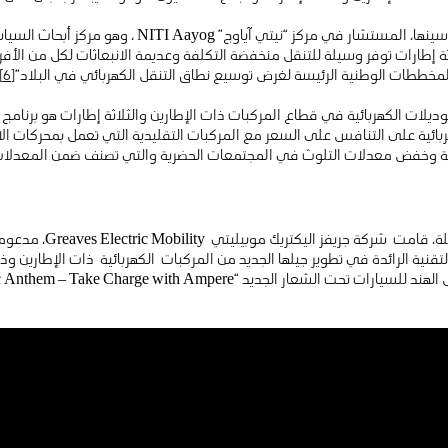
في السياق نفسه، أكد سودهيندو جيه سينها، المستشار في م
اثة إطارات توفر وسيلة للتنقل منخفضة التكلفة وعديمة الانبعاثات لكل من الأف
المخططات الوطنية الرئيسة لغرض توسيع نطاق التنقل الكهربائي في البلاد”
[6]
موديلات الكهربائية في قطاع المركبات ذات الإطارين والثلاثة إطارات هو برنا
ربائية على التنافس على السعر مع المركبات التقليدية التي تعمل بمحركات الا
صفرية وخفض معدلات التلوث في المجتمعات الحضرية والتي تصنف ضمن المعدلا
وفي إطار هذه الإمكانات الس
تقنية الرائدة في تطوير جيلها الجديد من المركبات الكهربائية ذات الإطارين وذ