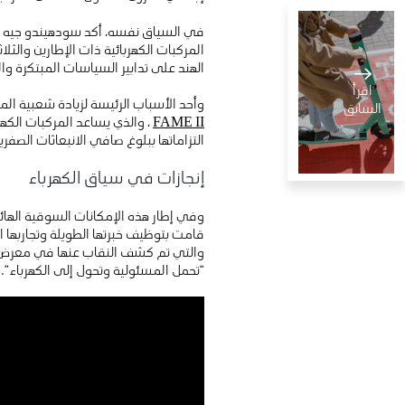
المركبات الكهربائية ذات الإطارين والثل
الهند على تدابير السياسات المبتكرة و
اقرأ
وأحد الأسباب الرئيسة لزيادة شعبية ال
السابق
FAME II
، والذي يساعد المركبات الكه
التزاماتها ببلوغ صافي الانبعاثات ال
إنجازات في سياق الكهرباء
المركبات
الكهربائية
قامت بتوظيف خبرتها الطويلة وتجاربها ال
... لا تقتصر
دبي، الإمارات العربية المتحدة
23 فبراير، 2023
على
“تحمل المسئولية وتحول إلى الكهرباء”.
السيارات
18
دقيقة للقراءة