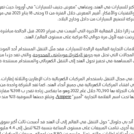
كبر للسيارات في الهند، ويضاهي “معرض جنيف للسيارات” في أوروبا، حيث تعر
في عالم السيارات، من حي
امات التجارية العالمية الرائدة للسيارات، فقد مثّل التنقل المستدام أحد ا
المجالات التي تحتل فيه
جريفز اليكتريك موبيليتي المحدودة
، والتي تعد جزءا م
ى المساهمة في تحفيز تحول الهند إلى التنقل الكهربائي والمستدام مستندة 
في مجال التنقل باستخدام المركبات الكهربائية ذات الإطارين والثلاثة إطارات
في اقتناء المركبات الكهربائية في جميع أنحاء الهند. كما تعد الشركة واحدة من ا
سريعة النمو في الهند، حيث 
ها تحت اسم العلامة التجارية “أمبير”
Ampere
، وتبلغ حصتها السوقية 13٪ منذ بداية العام وحتى ديسمبرعام 2022.
آند بي جلوبال” حول التنقل في العالم إلى أن الهند قد أصبحت ثالث أكبر سوق
عام 2022، لتحل بذ
ت، والتي تمثل ما يربو عن 80٪ من إجمالي مبيعات المركبات.
[1]