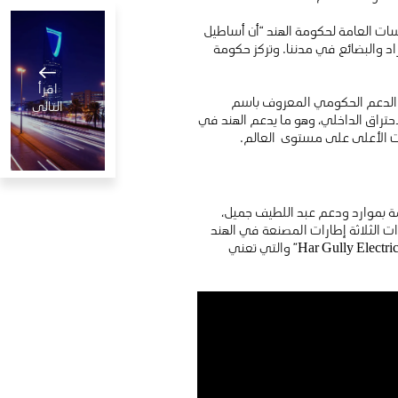
ركز “نيتي آياوج” NITI Aayog ، وهو مركز أبحاث السياسات العامة لحكومة الهند “أن أساطيل
راد والبضائع في مدننا. وتركز حكومة
اقرأ
مج الدعم الحكومي المعروف باسم
التالي
حتراق الداخلي، وهو ما يدعم الهند في
ت الأعلى على مستوى العالم.
التنقل في
وقية الهائلة، قامت شركة جريفز اليكتريك موبيليتي Greaves Electric Mobility، مدعومة بموارد ودعم عبد اللطيف جميل،
الشرق
ات الثلاثة إطارات المصنعة في الهند
الأوسط
دبي، الإمارات العربي
والتي تم كشف النقاب عنها في معرض الهند للسيارات تحت الشعار الجديد “Har Gully Electric Anthem – Take Charge with Ampere” والتي تعني
4 يناير، 2023
يشهد
15
دقيقة للقراءة
انتقالاً إلى
الأفضل