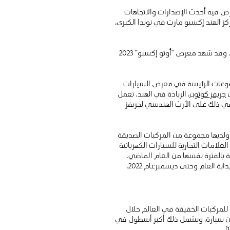
ض فيه أحدث الإصدارات والاتجاهات
ث المنتجات والتقنيات والأفكار. أقيم المعرض خلال الفترة من 13 وحتى 18 يناير 2023 في مركز الهند إكسبو مارت في نويدا الكبرى،
كان المعرض قد استقبل حوالي 608 ألف زائرا خلال الفعالية الأخيرة التي أقيمت في فبراير 2020، قبل الجائحة مباشرة. وقد شهد معرض “أوتو إكسبو” 2023
لموضوعات الرئيسة في معرض السيارات
ن
جريفز كوتون
، الريادة في الهند. تعمل
في ذلك على الأرث الهندسي لجريفز
، ولديها مجموعة من المركبات الصديقة
لعلامات التجارية للسيارات الكهربائية
بلغت مبيعات التجزئة بها 70,390 خلال عام 2022 وهو ما يعكس زيادة تقدر ب 398٪ مقارنة بالفترة نفسها من العام الماضي.
 للمركبات الخفيفة في العالم خلال
لك محل اليابان. من ناحية أخرى، تنامت المبيعات على مستوى الصناعة بنسبة 23٪ لتصل إلى 4.4 مليون سيارة، ويشمل ذلك أكبر أسطول في