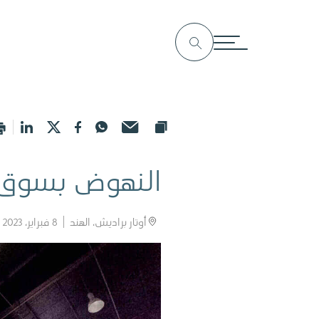
النهوض بسوق ال
أوتار براديش، الهند
8 فبراير، 2023