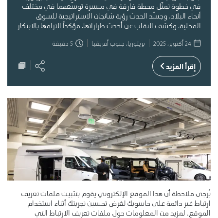
في خطوة تمثّل محطة فارقة في مسيرة توسّعهما في مختلف
أنحاء البلاد. وجسّد الحدث رؤية شانجان الاستراتيجية للسوق
المحلية، وكشف النقاب عن أحدث طرازاتها، مؤكداً التزامها بالابتكار
والاستدامة وتوفير حلول تنقل تركز على تلبية احتياجات الع
24 أكتوبر، 2025
بريتوريا، جنوب أفريقيا
5
دقيقة
إقرأ المزيد
يُرجى ملاحظة أن هذا الموقع الإلكتروني يقوم بتثبيت ملفات تعريف
ارتباط غير دائمة على حاسوبك لغرض تحسين تجربتك أثناء استخدام
الموقع. لمزيد من المعلومات حول ملفات تعريف الارتباط التي