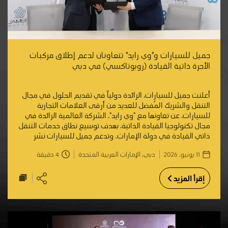
جميل للسيارات و"وي رايد" تتعاونان لدعم إطلاق مركبات
الأجرة ذاتية القيادة (روبوتاكسي) في دبي
أعلنت جميل للسيارات، الرائدة دولياً في تقديم الحلول في مجال
التنقل والشريك المُفضل للعديد من أرقى العلامات التجارية
للسيارات، عن تعاونها مع "وي رايد"، الشركة العالمية الرائدة في
مجال تكنولوجيا القيادة الذاتية، بهدف توسيع نطاق خدمات التنقل
ذاتي القيادة في دولة الإمارات. وتدعم جميل للسيارات نشر
وتشغيل أسطول مركبات الأجرة ذاتية القيادة (روبوتاكسي) من
11 يونيو، 2026
دبي، الإمارات العربية المتحدة
4
دقيقة
إقرأ المزيد