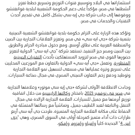
استثماراتها في البلاد وتوسيع قنوات التوزيع وتسريع خطط تعزيز
أنشطتها في مصر، مؤكداً على دعم الحكومة الشعبية لبلدية قوانغتشو
ووقوفها إلى جانب شركة جي إيه سي بشكل كامل في تقديم أحدث
التقنيات والخدمات في مصر.
وتؤكد هذه الزيارة على التزام حكومة بلدية قوانغتشو الشعبية الصينية
بتنمية شركة «جي ايه سي» في مصر، وتعزيز العلاقات التجارية بين الصين
والمنطقة العربية على نطاق أوسع. ومع دخول مبادرة الحزام والطريق
بين الصين ومصر حيز التنفيذ، تستعد شركة “جي ايه سي” الدولية لتعزيز
حضورها القوي في مصر لتزويد المستهلكين بأحدث
التقنيات الصينية
المتطورة
. وتعمل «جي أيه سي» الدولية بالتعاون مع الموزعين المحليين
على تسريع وتيرة عملياتها في مسعى لتسهيل نمو العلامة التجارية
وتوطيد ودفع زخم التعاون الصيني المصري في مجال صناعة السيارات.
وجاءت الانطلاقة الأولى لشركة «جي إيه سي موتور» وعلامتها التجارية
في
مصر في نوفمبر 2023
، بافتتاح
وكالتها الرئيسية
من خلال اتفاقية
توزيع أبرمتها مع جميل للسيارات، العلامة التجارية الرائدة في مجال
التنقل والتابعة لعبد اللطيف جميل. وتماشياً مع رسالتها المتمثلة في
الحفاظ على مكانة العلامة التجارية المتميزة، طرحت جي أيه سي أربع
طرازات ذات أداء متميز كمرحلة أولى في السوق المصري، وهي “
جي
اس 4
” الجديدة كلياً و
إمباو
و
إمزوم
و
إمكو
.