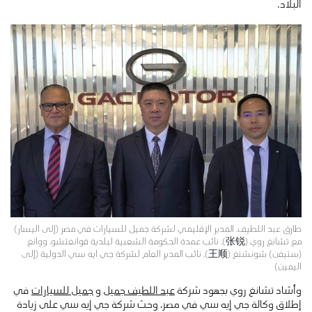
البلاد.
طارق عبد اللطيف، المدير الإقليمي لشركة جميل للسيارات في مصر (إلى اليسار)
مع تشانغ روي (张锐)، نائب عمدة الحكومة الشعبية لبلدية قوانغتشو، ووانغ
(ستيفن) شونشنغ (王顺)، نائب المدير العام لشركة جي ايه سي الدولية (إلى
اليمين)
وأشاد تشانغ روي بجهود شركة
عبد اللطيف جميل
و
جميل للسيارات
في
إطلاق وكالة جي إيه سي في مصر، وحث شركة جي إيه سي على زيادة