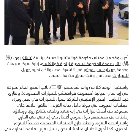
أجرى وفد من ممثلي حكومة قوانغتشو الصينية، برئاسة
تشانغ روي
، (张
锐)،
نائب عمدة الحكومة الشعبية لبلدية قوانغتشو
، زيارة لمركز مبيعات
وخدمة
جي إيه سي موتور
في القاهرة، مصر، والذي تديره
جميل
للسيارات
مصر، في وقت سابق من هذا الشهر.
واستقبل الوفد كلا من وانغ شونشنغ (王顺)، نائب المدير العام لشركة
جي إيه سي الدولية
(مجموعة قوانغتشو للسيارات المحدودة)، و
طارق
عبد اللطيف
، المدير الإقليمي لشركة جميل للسيارات في مصر، وجرى
اصطحاب الضيوف في جولة داخل صالة العرض، اطلعوا خلالها على
مجموعة من أحدث طرازات جي إيه سي. وتلقى تشانغ روي وزملاؤه
إحاطات من مضيفيهم حول نموذج أعمال جي إيه سي في الخارج
واستراتيجية السوق وخطط طرح المنتجات المصممة خصيصاً للسوق
المصري. كما أجرى الجانبان مناقشات حول سبل تعزيز العلامة التجارية في