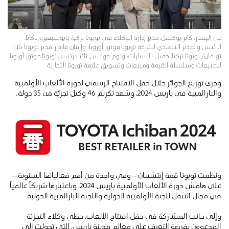
من اليسار: كانر يوكسل، مدير إدارة الوكلاء في تويوتا تركيا؛ ويوشيهيرو ناكاتا،
الرئيس والمدير التنفيذي لشركة تويوتا موتور أوروبا؛ وإرمان فاردار، مدير تويوتا بلازا
تويمان/ تويوتا تركيا، جميل للسيارات؛ وتوم فوكس، نائب رئيس تويوتا موتور أوروبا
للمبيعات وسلسلة القيمة ومبيعات وتسويق علامة تويوتا التجارية
وجرى توزيع الجوائز خلال حفل الافتتاح الرسمي لدورة الألعاب الأولمبية
والبارالمبية في باريس 2024، وشهد تكريم 46 وكيل تجزئة من 35 دولة.
ونظمت تويوتا قمة إيتشيبان – وهي واحدة من أهم فعالياتها السنوية –
على هامش دورة الألعاب الأولمبية باريس 2024، وباعتبارها شريكاً عالمياً
في مجال التنقل للجنة الأولمبية الدولية واللجنة البارالمبية الدولية
وإلى جانب المشاركة في حفل افتتاح الألعاب، حظي وكلاء التجزئة
المدعوون بفرصة التعرف على معالم مدينة باريس، التي تحولت إلى