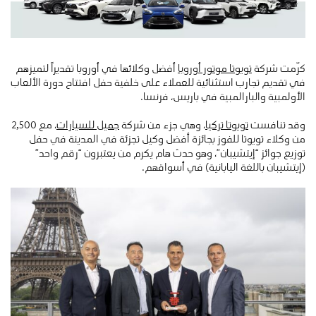
كرّمت شركة
تويوتا موتور أوروبا
أفضل وكلائها في أوروبا تقديراً لتميزهم
في تقديم تجارب استثنائية للعملاء على خلفية حفل افتتاح دورة الألعاب
الأولمبية والبارالمبية في باريس، فرنسا.
وقد تنافست
تويوتا تركيا
، وهي جزء من شركة
جميل للسيارات
، مع 2,500
من وكلاء تويوتا للفوز بجائزة أفضل وكيل تجزئة في المدينة في حفل
توزيع جوائز “إيتشيبان”، وهو حدث هام يكرم من يعتبرون “رقم واحد”
(إيتشيبان باللغة اليابانية) في أسواقهم.