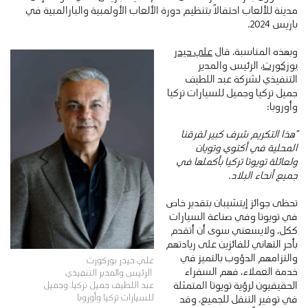
مدينة للألعاب احتفالاً بتنظيم دورة الألعاب الأولمبية والبارالمبية في
باريس 2024.
وبهذه المناسبة، قال
علي حيدر
بوزكورت
، الرئيس والمدير
التنفيذي لشركة عبد اللطيف
جميل تركيا وجميل للسيارات تركيا
وأوروبا:
“هذا التكريم شرف كبير لفرقنا
المحلية في أكتوي وتويان
ولعائلة تويوتا تركيا بأكملها في
جميع أنحاء البلاد.
تحظى جوائز إيتشيبان بتقدير خاص
في تويوتا وفي صناعة السيارات
ككل، ولايسعني سوى أن أتقدم
بأحر التهاني للفائزين على ريادتهم
والتزامهم الدؤوب بالتميز في
علي حيدر بوزكورت
خدمة العملاء، فهم السفراء
الرئيس والمدير التنفيذي
الحقيقيون لرؤية تويوتا المتمثلة
عبد اللطيف جميل تركيا، وجميل
للسيارات تركيا وأوروبا
في توفير التنقل للجميع، وقد