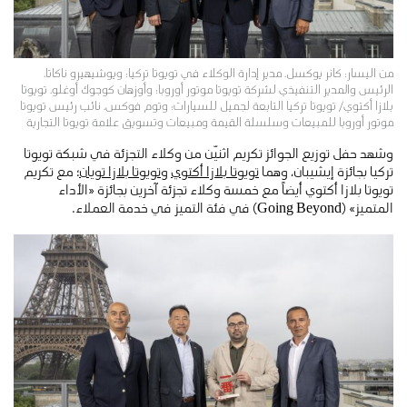
من اليسار: كانر يوكسل، مدير إدارة الوكلاء في تويوتا تركيا؛ ويوشيهيرو ناكاتا،
الرئيس والمدير التنفيذي لشركة تويوتا موتور أوروبا؛ وأوزهان كوجوك أوغلو، تويوتا
بلازا أكتوي/ تويوتا تركيا التابعة لجميل للسيارات؛ وتوم فوكس، نائب رئيس تويوتا
موتور أوروبا للمبيعات وسلسلة القيمة ومبيعات وتسويق علامة تويوتا التجارية
وشهد حفل توزيع الجوائز تكريم اثنيّن من وكلاء التجزئة في شبكة تويوتا
تركيا بجائزة إيشيبان، وهما
تويوتا بلازا أكتوي
و
تويوتا بلازا تويان
؛ مع تكريم
تويوتا بلازا أكتوي أيضاً مع خمسة وكلاء تجزئة آخرين بجائزة «الأداء
المتميز» (Going Beyond) في فئة التميز في خدمة العملاء.