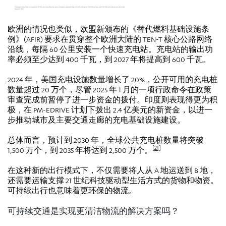
欧洲的情况也类似，欧盟新颁布的《替代燃料基础设施条
例》(AFIR) 要求在贯穿整个欧洲大陆的 TEN-T 核心公路网络
沿线，每隔 60 公里安装一个快速充电站。充电站的输出功
率必须至少达到 400 千瓦，到 2027 年将提高到 600 千瓦。
2024 年，美国充电设施数量增长了 20%，公开可用的充电桩
数量超过 20 万个，尽管 2025 年 1 月的一项行政命令在政策
审查完成前暂停了进一步资金的拨付。印度则表现得更为积
极，在 PM-EDRIVE 计划下拨出 2.4 亿美元的新资金，以进一
步推动城市及主要交通走廊的充电基础设施建设。
总体而言，预计到 2030 年，全球公共充电桩数量将突破
[21]
1,500 万个，到 2035 年将达到 2,500 万个。
在这种新的出行模式下，不仅需要将人从 A 地运送到 B 地，
还需要运输支撑 21 世纪科技驱动型生活方式的货物和物资。
可持续出行也意味着
更环保的物流
。
可持续交通是实现更清洁物流的解决方案吗？