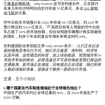
个垂直起降机场
。Joby Aviation 还与安利捷合作，正在探讨
未来几年向沙特阿拉伯交付价值 10 亿美元、多达
200 架电
动飞机
的方案。
空中出租车市场预计在 2026 年价值 44.7 亿美元，到 2031 年
[38]
预计将达到 105.6 亿美元。
虽然目前有人驾驶的空中出租
车占据了 60% 的市场份额，但自动驾驶车辆预计将实现最快
的增长，到本十年末的复合年增长率将达到约 24%。
安利捷国际业务部副主席 Fady Jameel 表示：
“
人们正在以全
新的视角思考出行方式。他们关注速度、便利性、经济性
以及环保。这些观念的转变，加上绿色能源、智慧城市和
AI
等技术革命的推动，必将迅速且不可逆转地改变我们身边的
交通格局。新市场正在涌现，旧有观念正在消退，我们所有
人都必须做好准备，迎接这个焕然一新的出行市场。
”
交通：五个小知识
1.
哪个国家在汽车制造领域处于全球领先地位？
中国生产的汽车约占全球总量的 40%，仅 2024 年就生产了
3,100 万辆。