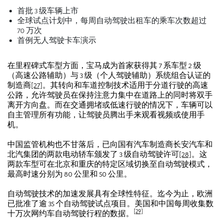
首批 3 级车辆上市
全球试点计划中，每周自动驾驶出租车的乘车次数超过
70 万次
首例无人驾驶卡车演示
在里程碑式车型方面，宝马成为首家获得其 7 系车型 2 级
（高速公路辅助）与 3 级（个人驾驶辅助）系统组合认证的
制造商
[27]
。其转向和车道控制技术适用于分道行驶的高速
公路，允许驾驶员在保持注意力集中在道路上的同时将双手
离开方向盘。而在交通拥堵或低速行驶的情况下，车辆可以
自主管理所有功能，让驾驶员腾出手来观看视频或使用手
机。
中国监管机构也不甘落后，已向国有汽车制造商长安汽车和
北汽集团的两款电动轿车颁发了 3 级自动驾驶许可
[28]
。这
两款车型可在北京和重庆的特定区域切换至自动驾驶模式，
最高时速分别为 80 公里和 50 公里。
自动驾驶技术的加速发展具有全球性特征。迄今为止，欧洲
已批准了逾 35 个自动驾驶试点项目。美国和中国每周收集数
[29]
十万次网约车自动驾驶行程的数据。