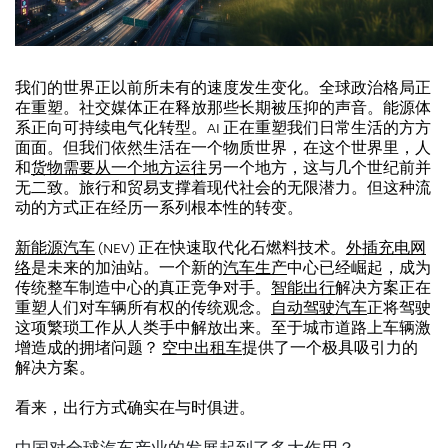
我们的世界正以前所未有的速度发生变化。全球政治格局正
在重塑。社交媒体正在释放那些长期被压抑的声音。能源体
系正向可持续电气化转型。AI 正在重塑我们日常生活的方方
面面。但我们依然生活在一个物质世界，在这个世界里，人
和
货物需要从一个地方运往
另一个地方，这与几个世纪前并
无二致。旅行和贸易支撑着现代社会的无限潜力。但这种流
动的方式正在经历一系列根本性的转变。
新能源汽车
(NEV) 正在快速取代化石燃料技术。
外插充电网
络
是未来的加油站。一个新的
汽车生产
中心已经崛起，成为
传统整车制造中心的真正竞争对手。
智能出行
解决方案正在
重塑人们对车辆所有权的传统观念。
自动驾驶汽车
正将驾驶
这项繁琐工作从人类手中解放出来。至于城市道路上车辆激
增造成的拥堵问题？
空中出租车
提供了一个极具吸引力的
解决方案。
看来，出行方式确实在与时俱进。
中国对全球汽车产业的发展起到了多大作用？