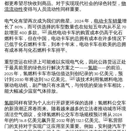
都更希望尽快收到商品。对于实现现代社会的绿色转型，
物
流流动性
变得与人员流动性同样重要。
电气化有望再次成为我们的救星。2024 年，
电动卡车销量
增
长了 80%，而可供选择的车型数量也在短短五年内从不足 70
[23]
款增至 400 多款。
虽然电动卡车的购置成本仍高于化石
燃料卡车，但在中国，电动卡车的总拥有成本在许多情况下
已低于化石燃料卡车，到本十年末，电动卡车在欧美的总拥
有成本将与化石燃料卡车持平。
重型货运在经济上可能难以实现电气化，因此公路货运正处
于最具前景的绿色出行解决方案之一——
氢能
——的前沿。
2025 年，氢燃料卡车市场估值达到创纪录的 30 亿美元，预
[24]
计到 2030 年将达到 162 亿美元。
该技术利用氢燃料电池
驱动电动机，副产物只有水蒸气，与传统的柴油卡车相比，
能大幅减少温室气体排放。
氢能
同样有望为个人出行开辟更环保的选择：氢燃料公交车
的新浪潮正席卷而来。随着越来越多的立法者推动城市环境
清洁空气倡议，全球氢燃料公交车市场规模预计将从 2024
[25]
年的约 16.8 亿美元飙升至 2032 年的 132.1 亿美元。
私营部
门的支持对于实现广泛应用至关重要。例如，安利捷汽车于