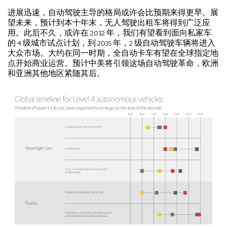
进展迅速，自动驾驶主导的格局或许会比预期来得更早。展
望未来，预计到本十年末，无人驾驶出租车将得到广泛应
用。此后不久，或许在 2032 年，我们有望看到面向私家车
的 4 级城市试点计划，到 2035 年，2 级自动驾驶车辆将进入
大众市场。大约在同一时期，全自动卡车有望在全球指定地
点开始商业运营。预计中美将引领这场自动驾驶革命，欧洲
和亚洲其他地区紧随其后。