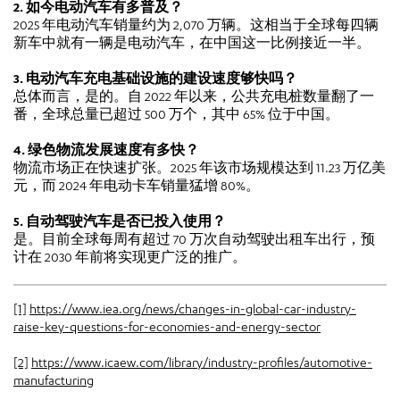
2.
如今电动汽车有多普及？
2025 年电动汽车销量约为 2,070 万辆。这相当于全球每四辆
新车中就有一辆是电动汽车，在中国这一比例接近一半。
3.
电动汽车充电基础设施的建设速度够快吗？
总体而言，是的。自 2022 年以来，公共充电桩数量翻了一
番，全球总量已超过 500 万个，其中 65% 位于中国。
4.
绿色物流发展速度有多快？
物流市场正在快速扩张。2025 年该市场规模达到 11.23 万亿美
元，而 2024 年电动卡车销量猛增 80%。
5.
自动驾驶汽车是否已投入使用？
是。目前全球每周有超过 70 万次自动驾驶出租车出行，预
计在 2030 年前将实现更广泛的推广。
[1]
https://www.iea.org/news/changes-in-global-car-industry-
raise-key-questions-for-economies-and-energy-sector
[2]
https://www.icaew.com/library/industry-profiles/automotive-
manufacturing