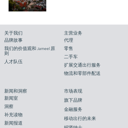
关于我们
主营业务
品牌故事
代理
我们的价值观和 Jameel 原
零售
则
二手车
人才队伍
扩展交通出行服务
物流和零部件配送
新闻和洞察
市场表现
新闻室
旗下品牌
洞察
金融服务
补充读物
移动出行的未来
新闻报道
招贤纳士