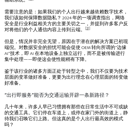
需要注意的是：如果我们的个人出行越来越依赖数字技术，
我们该如何保障数据隐私？ 2024 年的一项调查指出，网络
安全是行业利益相关方的主要关切之一，并提到许多客户反
[31]
对将他们的个人通信内容上传到云端。
但是，情况并非完全无望，原因在于潜在的解决方案已初现
端倪。对数据安全的担忧可能会促使 OEM 转向所谓的“边缘
AI”技术，即 AI 在本地设备上独立运行，而不是被传输进行
集中处理——即使这会使性能稍有下降。
鉴于该行业的诸多方面正处于转型之中，我们不仅要为技术
层面的变革做好准备，更要为出行理念在心理层面的转变做
好准备。
“出行即服务”能否为交通运输开辟一条新路径？
几十年来，许多人早已习惯拥有那些在日常生活中不可或缺
的交通工具。它们停在车道上，或停在家门外的街道上，静
待我们召唤它们上路。但这真的是个人出行最高效的模式
吗？