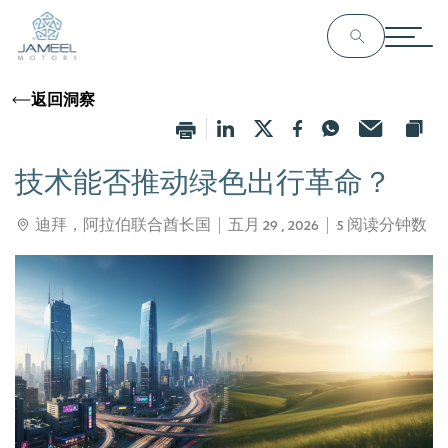
返回洞察
技术能否推动绿色出行革命？
迪拜，阿拉伯联合酋长国
五月 29 , 2026
5
阅读分钟数