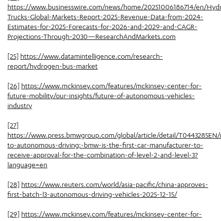
https://www.businesswire.com/news/home/20251006186714/en/Hyd
Trucks-Global-Markets-Report-2025-Revenue-Data-from-2024-
Estimates-for-2025-Forecasts-for-2026-and-2029-and-CAGR-
Projections-Through-2030—ResearchAndMarkets.com
[25]
https://www.datamintelligence.com/research-
report/hydrogen-bus-market
[26]
https://www.mckinsey.com/features/mckinsey-center-for-
future-mobility/our-insights/future-of-autonomous-vehicles-
industry
[27]
https://www.press.bmwgroup.com/global/article/detail/T0443285EN/
to-autonomous-driving:-bmw-is-the-first-car-manufacturer-to-
receive-approval-for-the-combination-of-level-2-and-level-3?
language=en
[28]
https://www.reuters.com/world/asia-pacific/china-approves-
first-batch-l3-autonomous-driving-vehicles-2025-12-15/
[29]
https://www.mckinsey.com/features/mckinsey-center-for-