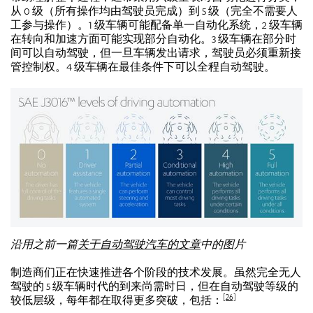
从 0 级（所有操作均由驾驶员完成）到 5 级（完全不需要人
工参与操作）。1 级车辆可能配备单一自动化系统，2 级车辆
在转向和加速方面可能实现部分自动化。3 级车辆在部分时
间可以自动驾驶，但一旦车辆发出请求，驾驶员必须重新接
管控制权。4 级车辆在最佳条件下可以全程自动驾驶。
沿用之前一篇
关于自动驾驶汽车的文章
中的图片
制造商们正在快速推进各个阶段的技术发展。虽然完全无人
驾驶的 5 级车辆时代的到来尚需时日，但在自动驾驶等级的
[26]
较低层级，每年都在取得更多突破，包括：