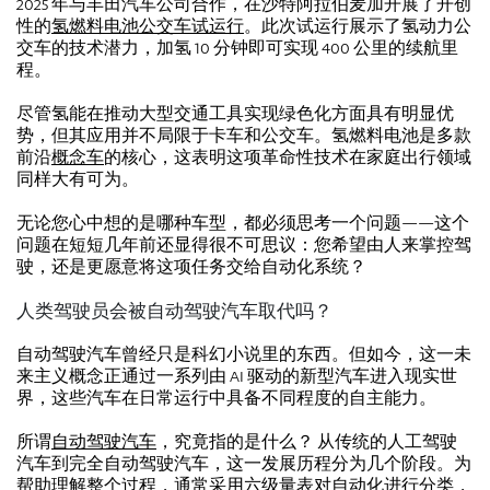
2025 年与丰田汽车公司合作，在沙特阿拉伯麦加开展了开创
性的
氢燃料电池公交车试运行
。此次试运行展示了氢动力公
交车的技术潜力，加氢 10 分钟即可实现 400 公里的续航里
程。
尽管氢能在推动大型交通工具实现绿色化方面具有明显优
势，但其应用并不局限于卡车和公交车。氢燃料电池是多款
前沿
概念车
的核心，这表明这项革命性技术在家庭出行领域
同样大有可为。
无论您心中想的是哪种车型，都必须思考一个问题——这个
问题在短短几年前还显得很不可思议：您希望由人来掌控驾
驶，还是更愿意将这项任务交给自动化系统？
人类驾驶员会被自动驾驶汽车取代吗？
自动驾驶汽车曾经只是科幻小说里的东西。但如今，这一未
来主义概念正通过一系列由 AI 驱动的新型汽车进入现实世
界，这些汽车在日常运行中具备不同程度的自主能力。
所谓
自动驾驶汽车
，究竟指的是什么？ 从传统的人工驾驶
汽车到完全自动驾驶汽车，这一发展历程分为几个阶段。为
帮助理解整个过程，通常采用六级量表对自动化进行分类，