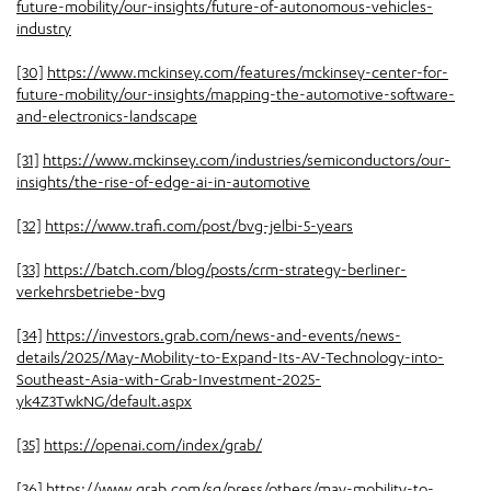
future-mobility/our-insights/future-of-autonomous-vehicles-
industry
[30]
https://www.mckinsey.com/features/mckinsey-center-for-
future-mobility/our-insights/mapping-the-automotive-software-
and-electronics-landscape
[31]
https://www.mckinsey.com/industries/semiconductors/our-
insights/the-rise-of-edge-ai-in-automotive
[32]
https://www.trafi.com/post/bvg-jelbi-5-years
[33]
https://batch.com/blog/posts/crm-strategy-berliner-
verkehrsbetriebe-bvg
[34]
https://investors.grab.com/news-and-events/news-
details/2025/May-Mobility-to-Expand-Its-AV-Technology-into-
Southeast-Asia-with-Grab-Investment-2025-
yk4Z3TwkNG/default.aspx
[35]
https://openai.com/index/grab/
[36]
https://www.grab.com/sg/press/others/may-mobility-to-