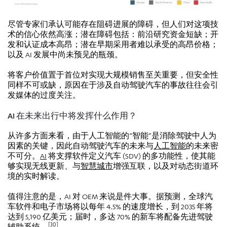
尽管专家们承认可能存在阻碍进展的障碍，但人们对这项技
术的信心依然高涨；潜在障碍包括：前沿研究资金短缺；开
发和认证成本高昂；潜在早期采用者难以承受的高昂价格；
以及 AI 发展中尚未预见的瓶颈。
将客户价值置于首位对实现大规模销售至关重要，但安全性
同样不可或缺，原因在于涉及自动驾驶汽车的事故往往会引
发媒体的过度关注。
AI 在未来出行中将发挥什么作用？
从许多方面来看，由于人工智能的“智能”是消除驾驶中人为
因素的关键，因此自动驾驶汽车的未来与
人工智能
的未来密
不可分。
AI
将支撑软件定义汽车 (SDV) 的多功能性，使其能
够实现无线更新、与
智慧城市
增强互联，以及对动态街道环
境的实时解读。
值得注意的是，AI 对 OEM 来说是件大事。据预测，全球汽
车软件和电子市场将以每年 4.5% 的速度增长，到 2035 年将
达到 5,190 亿美元；届时，多达 70% 的新车将配备先进驾驶
[30]
辅助系统。