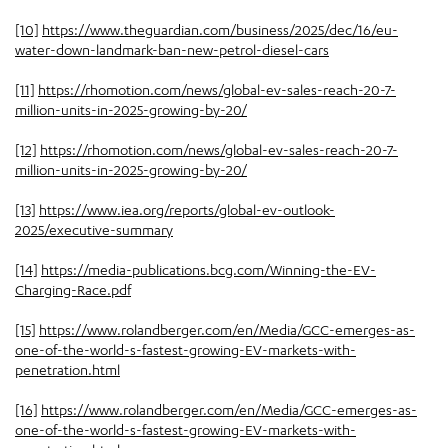
[10]
https://www.theguardian.com/business/2025/dec/16/eu-
water-down-landmark-ban-new-petrol-diesel-cars
[11]
https://rhomotion.com/news/global-ev-sales-reach-20-7-
million-units-in-2025-growing-by-20/
[12]
https://rhomotion.com/news/global-ev-sales-reach-20-7-
million-units-in-2025-growing-by-20/
[13]
https://www.iea.org/reports/global-ev-outlook-
2025/executive-summary
[14]
https://media-publications.bcg.com/Winning-the-EV-
Charging-Race.pdf
[15]
https://www.rolandberger.com/en/Media/GCC-emerges-as-
one-of-the-world-s-fastest-growing-EV-markets-with-
penetration.html
[16]
https://www.rolandberger.com/en/Media/GCC-emerges-as-
one-of-the-world-s-fastest-growing-EV-markets-with-