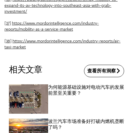
expand-its-av-technology-into-southeast-asia-with-grab-
investment/
[37]
https://www.mordorintelligence.com/industry-
reports/mobility-as-a-service-market
[38]
https://www.mordorintelligence.com/industry-reports/air-
taxi-market
相关文章
查看所有洞察
为何能源基础设施对电动汽车的发展
前景至关重要？
波兰汽车市场准备好打破内燃机垄断
了吗？