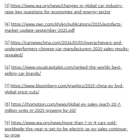
[3]
https://www.iea.org/news/changes-in-global-car-industry-
raise-key-questions-for-economies-and-energy-sector
[4]
https://www.pwc.com/ph/en/publications/2025/autofacts-
market-update-september-2025.pdf
[5]
https://carnewschina.com/2026/01/01/overachievers-and-
underperformers-chinese-car-manufacturers-2025-sales-results-
revealed/
[6]
https://www.visualcapitalist.com/ranked-the-worlds-best-
selling-car-brands/
[7]
https://www.bloomberg.com/graphics/2025-china-ev-byd-
global-price-cuts/
[8]
https://rhomotion.com/news/global-ev-sales-reach-20-7-
million-units-in-2025-growing-by-20/
[9]
https://www.iea.org/news/more-than-1-in-4-cars-sold-
worldwide-this-year-is-set-to-be-electric-as-ev-sales-continue-
to-grow