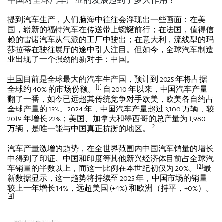
提到汽车生产，人们脑海中往往会浮现出一些画面：在美
国，崭新的福特汽车在传送带上蜿蜒前行；在法国，值得信
赖的雷诺汽车从气派的工厂中驶出；在意大利，流线型的玛
莎拉蒂在驶往展厅的途中引人注目。但如今，全球汽车制造
业出现了一个强劲的新对手：中国。
中国
目前是全球最大的汽车生产国，预计到 2025 年将占据
[1]
全球约 40% 的市场份额。
自 2010 年以来，中国汽车产量
翻了一番，如今已远超其传统竞争对手欧美，欧美各自约占
全球产量的 15%。2024 年，中国汽车产量超过 3,100 万辆，较
2019 年增长 22%；美国、加拿大和墨西哥的总产量为 1,980
[2]
万辆，是唯一能与中国真正抗衡的地区。
汽车产量激增的趋势，在全世界范围内中国汽车销量的增长
中得到了印证。中国和印度等其他新兴经济体目前占全球汽
[3]
车销量的半数以上，而这一比例在本世纪初仅为 20%。
最
新数据显示，这一趋势将持续至 2025 年，中国市场的销量
较上一年增长 14%，远超美国 (+4%) 和欧洲（持平，+0%）。
[4]