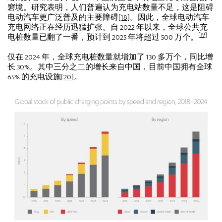
窘境。研究表明，人们普遍认为充电站数量不足，这是阻碍
电动汽车更广泛普及的主要障碍
[18]
。因此，全球电动汽车
充电网络正在经历迅猛扩张。自 2022 年以来，全球公共充
[19]
电桩数量已翻了一番，预计到 2025 年将超过 500 万个。
仅在 2024 年，全球充电桩数量就增加了 130 多万个，同比增
长 30%。其中三分之二的增长来自中国，目前中国拥有全球
65% 的充电设施
[20]
。