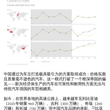
中国通过为车主打造极具吸引力的方案取得成功：价格实惠
且质量毫不逊色的汽车。这一模式打破了一个根深蒂固的偏
见——新兴经济体生产的汽车在可靠性和耐用性方面无法与
传统汽车强国的车型相媲美。
如今，在世界各地的高速公路上，越来越常见到比亚迪
（2025 年销量 460 万辆）、吉利（300 万辆）、奇瑞（260
[5]
万辆）和长城（130 万辆）等中国汽车品牌的身影。
比亚