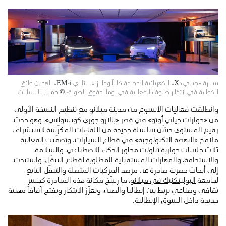
سيارة «جيلي X5» الكهربائية الجديدة كلياً وطراز «ستاراي EM-i» الهجين فائق
الكفاءة في انتظار ضيوف الفعالية في روما. حقوق الصورة: © جميل للسيارات.
وانطلقت فعاليات الأسبوع من مدينة ميلانو مع تنظيم النسخة الأولى
من «حوارات جيلي أوتو» في قصر «
بالازو جوري كونسولتي
»، وهو حدث
رفيع المستوى دشّن سلسلة جديدة من اللقاءات المكرّسة لاستشراف
ملامح «النهضة التكنولوجية» في قطاع السيارات. وتضمّنت الفعالية
ثلاث جلسات حوارية تناولت محاور الذكاء الاصطناعي، والسلامة،
والاستدامة، والمهارات المستقبلية المطلوبة لقطاع التنقّل، واستندت
إلى أبحاث حصرية صادرة عن مرصد المركبات المتصلة والتنقّل التابع
لجامعة
البوليتكنيك في ميلانو
، ما رسّخ مكانة هذه المبادرة كجسر
ثقافي وصناعي يربط بين إيطاليا والصين، ويعزّز الابتكار ويفتح آفاقاً مهنية
جديدة داخل السوق الإيطالية.