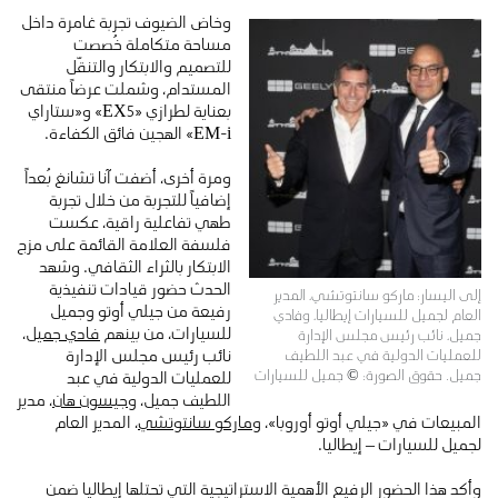
وخاض الضيوف تجربة غامرة داخل
مساحة متكاملة خُصصت
للتصميم والابتكار والتنقّل
المستدام، وشملت عرضاً منتقى
بعناية لطرازي «EX5» و«ستاراي
EM-i» الهجين فائق الكفاءة.
ومرة أخرى، أضفت آنا تشانغ بُعداً
إضافياً للتجربة من خلال تجربة
طهي تفاعلية راقية، عكست
فلسفة العلامة القائمة على مزج
الابتكار بالثراء الثقافي. وشهد
الحدث حضور قيادات تنفيذية
إلى اليسار: ماركو سانتوتشي، المدير
رفيعة من جيلي أوتو وجميل
العام لجميل للسيارات إيطاليا، وفادي
للسيارات، من بينهم
فادي جميل
،
جميل، نائب رئيس مجلس الإدارة
نائب رئيس مجلس الإدارة
للعمليات الدولية في عبد اللطيف
جميل. حقوق الصورة: © جميل للسيارات
للعمليات الدولية في عبد
اللطيف جميل، و
جيسون هان
، مدير
المبيعات في «جيلي أوتو أوروبا»، و
ماركو سانتوتشي
، المدير العام
لجميل للسيارات – إيطاليا.
وأكد هذا الحضور الرفيع الأهمية الاستراتيجية التي تحتلها إيطاليا ضمن