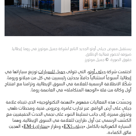
يستقبل معرض جيلي أوتو الجديد التابع لشركة جميل موتورز في روما، إيطاليا،
ضيوفه لحضور فعالية الإطلاق.
حقوق الصورة: © جميل موتورز.
اختتمت شركة
جيلي أوتو
، التي تتولى
جميل للسيارات
توزيع سياراتها في
إيطاليا، أسبوعاً استثنائياً حافلاً بحدثين رئيسيين في كل من ميلانو وروما،
شكّلا الانطلاقة الرسمية للعلامة في السوق الإيطالية، وتزامنا مع افتتاح
أول وكالة من فئة «الوجهة المتكاملة» في العاصمة روما.
وجسّدت هذه الفعاليات مفهوم «النهضة التكنولوجية» الذي تتبناه علامة
جيلي على أرض الواقع، عبر تجارب غامرة، وعروض فنية، ومحطات طهي
وتذوّق مميزة، إلى جانب تسليط الضوء على نجمي الحدث الحقيقيين مع
الكشف الرسمي عن أول طرازين للعلامة في السوق الإيطالية، وهما
السيارة الكهربائية بالكامل «
جيلي EX5
» وطراز «
ستاراي EM-i
» الهجين
فائق الكفاءة.