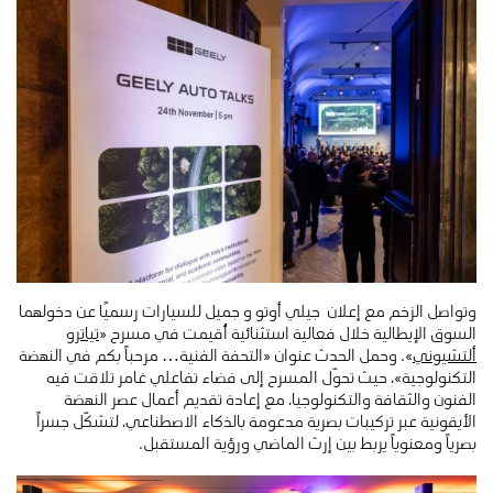
وتواصل الزخم مع إعلان جيلي أوتو و جميل للسيارات رسميًا عن دخولهما
السوق الإيطالية خلال فعالية استثنائية أُقيمت في مسرح «
تياترو
ألتشيوني
». وحمل الحدث عنوان «التحفة الفنية… مرحباً بكم في النهضة
التكنولوجية»، حيث تحوّل المسرح إلى فضاء تفاعلي غامر تلاقت فيه
الفنون والثقافة والتكنولوجيا، مع إعادة تقديم أعمال عصر النهضة
الأيقونية عبر تركيبات بصرية مدعومة بالذكاء الاصطناعي، لتشكّل جسراً
بصرياً ومعنوياً يربط بين إرث الماضي ورؤية المستقبل.