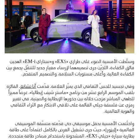
وسلّطت الأمسية الضوء على طرازي «EX5» و«ستاراي EM-i» الهجين
فائق الكفاءة، اللذيّن جرى تصميمهما لإرساء معيار جديد للتنقّل يجمع بين
الكفاءة العالية، وأعلى مستويات السلامة، والتصميم المتقدّم.
وفي تجسيد للحسّ الثقافي الذي يميّز العلامة، قدّمت
آنا تشانغ
، الفائزة
بلقب الموسم الرابع عشر من برنامج «ماستر شيف إيطاليا»، عرضاً مميزاً
للطهي المباشر مزجت خلاله بين جذورها الإيطالية والصينية، في تعبير
رمزي عن فلسفة جيلي القائمة على تلاقي الابتكار مع الثراء الثقافي
والهوية العالمية.
واختُتمت الأمسية بحفل موسيقي حي قدّمته منسّقة الموسيقى
العالمية «
إلينورا
»، حيث جرى تشغيل العرض بالكامل اعتماداً على طاقة
بطارية سيارة «جيلي EX5»، المشحونة باستخدام مصادر طاقة متجددة،