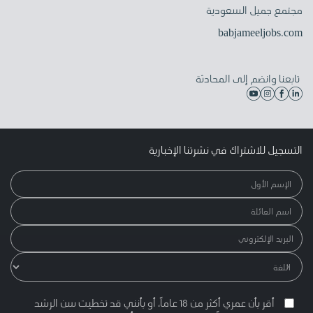
مجتمع جميل السعودية
babjameeljobs.com
تابعنا وانضم إلى المحادثة
التسجيل للاشتراك في نشرتنا الإخبارية
أقر بأن عمري أكثر من 18 عاماً، أو بأنني قد تخطيت سن الرشد