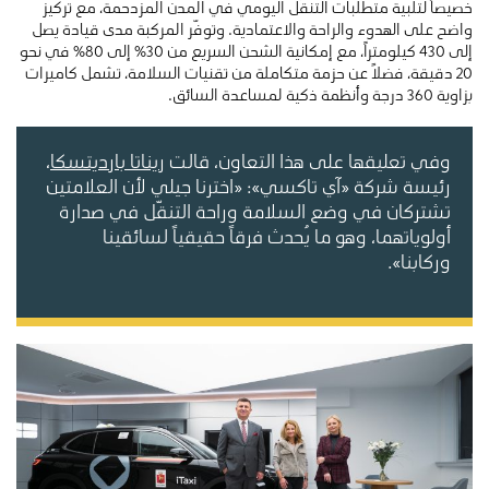
خصيصاً لتلبية متطلبات التنقّل اليومي في المدن المزدحمة، مع تركيز
واضح على الهدوء والراحة والاعتمادية. وتوفّر المركبة مدى قيادة يصل
إلى 430 كيلومتراً، مع إمكانية الشحن السريع من 30% إلى 80% في نحو
20 دقيقة، فضلاً عن حزمة متكاملة من تقنيات السلامة، تشمل كاميرات
بزاوية 360 درجة وأنظمة ذكية لمساعدة السائق.
وفي تعليقها على هذا التعاون، قالت
ريناتا بارديتسكا
،
رئيسة شركة «آي تاكسي»: «اخترنا جيلي لأن العلامتين
تشتركان في وضع السلامة وراحة التنقّل في صدارة
أولوياتهما، وهو ما يُحدث فرقاً حقيقياً لسائقينا
وركابنا».