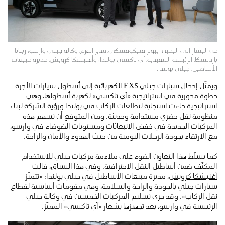
من اليسار إلى اليمين: بيوتر فنيكوفسكي، مدير الفرع، وكالة جيلي وارسو؛ ريناتا
باردتسكا، الرئيسة التنفيذية، آي تاكسي بولندا؛ وأغنيشكا كرويش، مديرة مبيعات
الأساطيل، جيلي بولندا.
ويمثّل إدخال سيارات جيلي EX5 الكهربائية إلى أسطول سيارات الأجرة
خطوة محورية في استراتيجية «آي تاكسي» لكهربة أسطولها، وهي
استراتيجية جاءت استجابة لتطلعات الركاب في بولندا ورؤية الشركة لبناء
منظومة نقل حضري مستدامة وحديثة. ومن المتوقع أن تسهم هذه
المركبات الجديدة في خفض الانبعاثات ومستويات الضوضاء في وارسو،
مع الارتقاء بجودة الرحلات اليومية من حيث الهدوء والأمان والراحة.
كما يسلّط هذا التعاون الضوء على ملاءمة مركبات جيلي للاستخدام
المكثّف ضمن أساطيل النقل الاحترافية. وفي هذا السياق، قالت
أغنيشكا كرويش
، مديرة مبيعات الأساطيل في جيلي بولندا: «تتميّز
سيارات جيلي بالجودة والراحة والسلامة، وهي مقومات أساسية لقطاع
نقل الركاب». وقد جرى تسليم المركبات الخمسين في وكالة جيلي
الرئيسية في وارسو، بعد تجهيزها بشعار «آي تاكسي» المميّز.