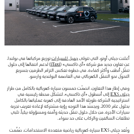
أعلنت جيلي أوتو، التي تتولى
جميل للسيارات
توزيع مركباتها في بولندا،
عن تعاون جديد مع شركة «آي تاكسي» (
iTaxi
) لدعم انتقالها إلى حلول
تنقّل أنظف وأكثر كفاءة، في خطوة تعكس التزام الطرفين بتسريع
التحوّل نحو التنقّل الكهربائي في العاصمة البولندية وارسو.
وفي إطار هذا التعاون، انضمّت خمسون سيارة كهربائية بالكامل من طراز
جيلي EX5
إلى أسطول «آي تاكسي»، لتشكّل محطة رئيسية في
استراتيجية الشركة طويلة الأمد الهادفة إلى كهربة عملياتها بالكامل
بحلول عام 2030. ويجسّد هذا التوجه رؤية مشتركة لإعادة تعريف تجربة
سيارات الأجرة، من خلال حلول تنقّل حديثة وآمنة ومسؤولة بيئياً، تلبي
تطلعات السائقين والركاب على حد سواء.
وتُعد جيلي EX5 سيارة كهربائية رياضية متعددة الاستخدامات، صُمِّمت