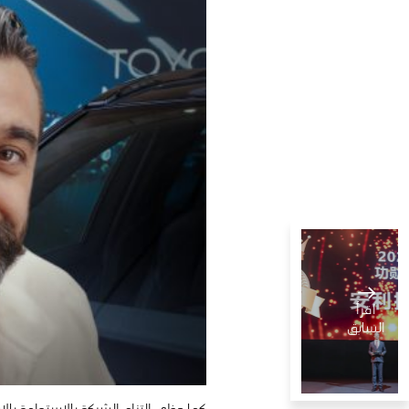
اقرأ
السابق
كما حظي التزام الشركة بالاستدامة بالإش