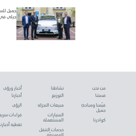
جميل للسي
جيلي في إ
من نحن
نشاطنا
أخبار ورؤى
قصتنا
التوزيع
أخبارنا
قيّمنا ومبادئ
مبيعات التجزئة
الرؤى
جميل
السيارات
قراءات سريع
كوادرنا
المستعملة
تغطية أخبارنا
خدمات التنقل
الموسعّة