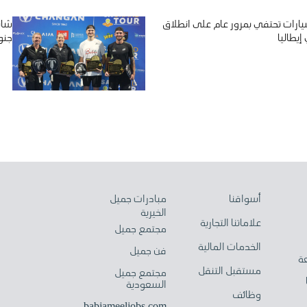
ارات تحتفي بمرور عام على انطلاق
شان
يطاليا
جنو
أسواقنا
مبادرات جميل
الخيرية
علاماتنا التجارية
مجتمع جميل
الخدمات المالية
فن جميل
ة
مستقبل التنقل
مجتمع جميل
السعودية
وظائف
babjameeljobs.com