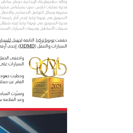
وكالة «علامتِفاريكا» الإبداعية؛ دوغاج ساغلار
مديرة عمليات لكزس؛ سزن يشيلتاش، مشرفة وحد
مشرفة وسائل التواصل الاجتماعي والاتصال الر
التسويق في تويوتا تركيا؛ إنجي آجار، رئيسة ا
مديرة التسويق في تويوتا تركيا؛ إيجه شنقال، 
مبيعات الأساطيل ومبيعات السيارات المستعمل
حققت
تويوتا تركيا
، التابعة ل
جميل للسيار
السيارات والتنقّل (
ODMD
)، إحدى أرق
واحتفى الحفل ب
السيارات على 
وحظيت جهود تو
العام عن حملت
وتميّزت المبا
وعد العلامة بق