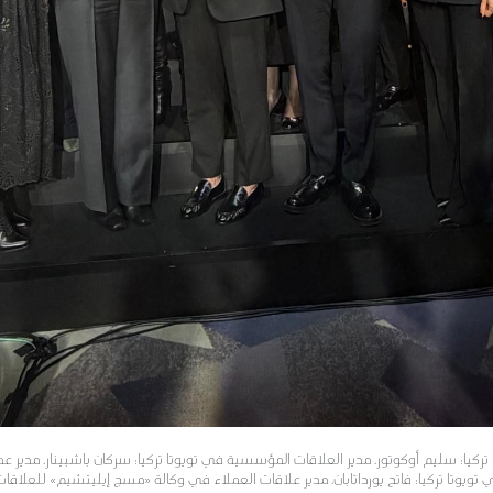
ركيا؛ سليم أوكوتور، مدير العلاقات المؤسسية في تويوتا تركيا؛ سركان باشبينار، مدير عم
ويوتا تركيا؛ فاتح يورداتابان، مدير علاقات العملاء في وكالة «مسج إيليتشيم» للعلاقات ا