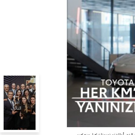
اقرأ
التالي
 الذي أطلقته تويوتا تركيا. ويعكس