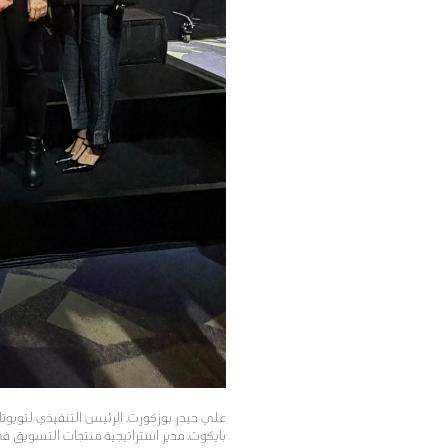
علي حيدر بوزكورت، الرئيس التنفيذي لتويوتا ت
بايكوت، مدير استراتيجية منتجات التسويق في ت