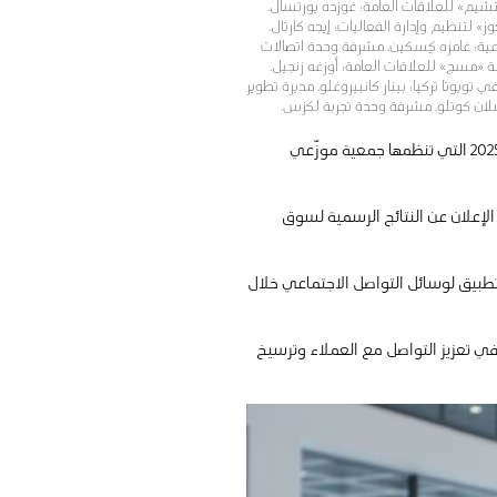
ليتشيم» للعلاقات العامة؛ غوزده يورتسال،
تنظيم وإدارة الفعاليات؛ إيجه كارتال،
اعية؛ غامزه كِسكين، مشرفة وحدة اتصالات
لة «مسج» للعلاقات العامة؛ أوزغه زنجيل،
ويوتا تركيا؛ بينار كانبيروغلو، مديرة تطوير
سلان كوتلو، مشرفة وحدة تجربة لكزس.
، إنجازاً لافتاً بحصولها على ثلاث جوائز ضمن جوائز المبيعات والاتصالات لعام 2025 التي تنظمها جمعية موزّعي
الإعلان عن النتائج الرسمية لسوق
تطبيق لوسائل التواصل الاجتماعي خلال
ي تعزيز التواصل مع العملاء وترسيخ