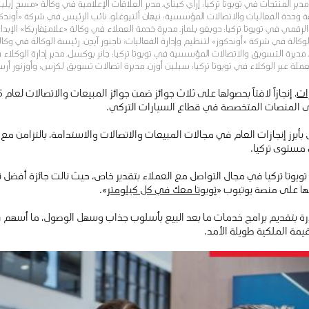
، مدير المنتجات في تويوتا تركيا؛ إراي كيناي، مدير العلاقات الإعلامية في وكالة «مسج إي
ة الفعاليات والاتصالات المؤسسية؛ نيهان ألتيوغلو، نائب الرئيس في شركة «أوندكوز» ل
قمي في تويوتا تركيا؛ دويغو يلماز، مديرة خدمة العملاء في وكالة «علامتِفاريكا» الإبد
لوكالة في شركة «أوندكوز» لتنظيم وإدارة الفعاليات؛ تاجنور آيدِن، رئيسة الوكالة في وكا
مديرة التسويق والاتصالات المؤسسية في تويوتا تركيا؛ جانر يوكسل، مدير إدارة الوكلاء في ت
ة عبر الوكلاء في تويوتا تركيا؛ سيلين أوزن، مديرة اتصالات تسويق لكزس؛ وأوزنور أر
ات
ى المنصات المتخصصة في قطاع السيارات التركي.
أبرز إنجازات العام في مجالات المبيعات والاتصالات والاستدامة، بالتزامن مع 
مستوى تركيا.
يوتا تركيا في مجال التواصل مع العملاء بتقدير خاص، حيث نالت جائزة أفضل 
ها على منصة يوتيوب «
تويوتا معك في كل كيلومتر
».
درة بتقديم برامج خدمات ما بعد البيع بأسلوب جذاب وسهل الوصول، ما أسهم ف
يمة الملكية طويلة الأمد.