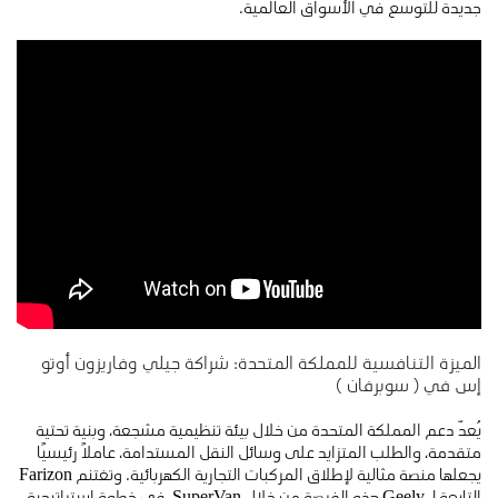
جديدة للتوسع في الأسواق العالمية.
الميزة التنافسية للمملكة المتحدة: شراكة جيلي وفاريزون أوتو
إس في ( سوبرفان )
يُعدّ دعم المملكة المتحدة من خلال بيئة تنظيمية مشجعة، وبنية تحتية
متقدمة، والطلب المتزايد على وسائل النقل المستدامة، عاملًا رئيسيًا
يجعلها منصة مثالية لإطلاق المركبات التجارية الكهربائية. وتغتنم Farizon
التابعة لـ Geely هذه الفرصة من خلال SuperVan، في خطوة استراتيجية