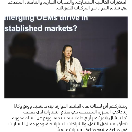
المتغيرات العالمية المتسارعة، والتحديات التجارية، والتنافس المتصاعد
في سباق التحول نحو المركبات الكهربائية.
ونشارككم أبرز لحظات هذه الجلسة الحوارية بين جاسمين وونغ و
كانا
إيناغاكي
، المحررة المتخصصة في قطاع السيارات لدى صحيفة
“
فاينانشال تايمز
“، عبر أربع حلقات، تجيب فيها وونغ عن أسئلة محورية
تتعلّق بمستقبل التنقل، والشراكات الاستراتيجية، ودور جميل للسيارات
في صياغة مشهد صناعة السيارات عالمياً.