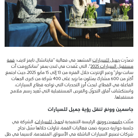
تصدّرت
جميل للسيارات
المشهد في فعالية “فاينانشال تايمز لايف:
قمة
مستقبل السيارات 2025
“، التي عُقدت في لندن بمقر “سانكروفت آت
سانت بولز” وعبر الإنترنت خلال الفترة من 13 إلى 15 مايو 2025، حيث اجتمع
أكثر من 600 مشارك يمثلون ما يزيد على 400 شركة من كبرى الجهات
الفاعلة في القطاع، لبحث أبرز التحديات التي تواجه قطاع السيارات،
واستكشاف آفاق التحوّل والفرص المستقبلية التي تُعيد رسم ملامح
مستقبلها.
جاسمين وونغ تنقل رؤية جميل للسيارات
مثّلت
جاسمين وونغ
، الرئيسة التنفيذية ل
جميل للسيارات
، الشركة في
جلسة حوارية حصرية ضمن فعاليات القمة، تناولت خلالها سُبل نجاح
شركات تصنيع السيارات الناشئة في الأسواق المتقدمة، لاسيما في ظل