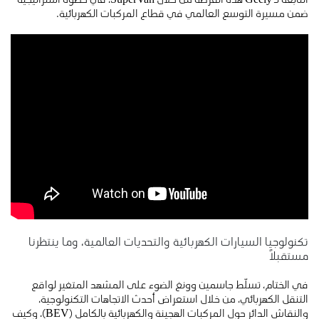
ضمن مسيرة التوسع العالمي في قطاع المركبات الكهربائية.
تكنولوجيا السيارات الكهربائية والتحديات العالمية، وما ينتظرنا
مستقبلاً
في الختام، تسلّط جاسمين وونغ الضوء على المشهد المتغير لواقع
التنقل الكهربائي، من خلال استعراض أحدث الاتجاهات التكنولوجية،
والنقاش الدائر حول المركبات الهجينة والكهربائية بالكامل (BEV)، وكيف