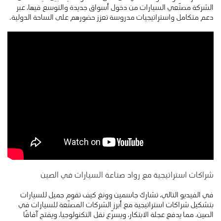
الشركة مصنّعي السيارات من دخول أسواق جديدة والتوسع فيها، عبر
دعم متكامل واستراتيجيات مدروسة تعزز حضورهم على الساحة الدولية.
شراكات استراتيجية مع رواد صناعة السيارات في الصين
في الفيديو التالي، تشارك جاسمين وونغ كيف تقوم جميل للسيارات
بتشكيل شراكات استراتيجية مع أبرز الشركات المصنّعة للسيارات في
الصين، مما يدفع عجلة الابتكار، ويسرّع نقل التكنولوجيا، ويفتح آفاقًا