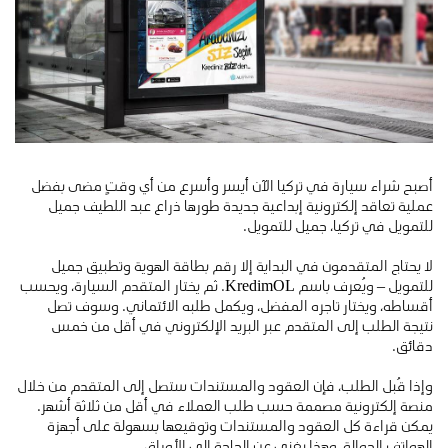
أصبح شراء سيارة في تركيا الآن أيسر وأسرع من أي وقتٍ مضى بفضل
عملية تعاقد إلكترونية إبداعية جديدة طورها ذراع عبد اللطيف جميل
للتمويل في تركيا، جميل للتمويل.
لا يحتاج المتقدمون في البداية إلا رقم بطاقة الهوية وتطبيق جميل
للتمويل – ويُعرف باسم KredimOL. ثم يختار المتقدم السيارة، ويحسب
أقساطه، ويختار تاجره المفضل، ويكمل طلبه الائتماني. وسوف تصل
نتيجة الطلب إلى المتقدم عبر البريد الإلكتروني في أقل من خمس
دقائق.
وإذا قُبل الطلب، فإن العقود والمستندات ستصل إلى المتقدم من خلال
منصة إلكترونية مصممة حسب طلب العملاء في أقل من ثلاثة أشهر.
يمكن قراءة كل العقود والمستندات وتوقيعها بسهولة على أجهزة
الهواتف الجوالة، وهذا يغني عن الحاجة إلى الأوراق.