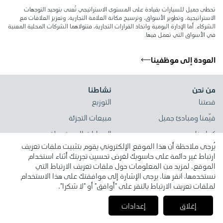
تحظى جميل للسيارات بقيادة على المستوى الاستراتيجي تُعنى بتوحيد التوجهات
الاستراتيجية، وتطوير الأسواق، وترسيخ مكانة العلامة التجارية، وتعزيز العلاقات مع
الشركاء. أما الإدارة اليومية واتخاذ القرارات التجارية، فتتولاهما الشركات المحلية المعنية
في الأسواق التي تعمل فيها.
العودة إلى موظفينا
من نحن
نشاطنا
قصتنا
التوزيع
قيّمنا ومبادئ جميل
مبيعات التجزئة
كوادرنا
السيارات المستعملة
يُرجى ملاحظة أن هذا الموقع الإلكتروني يقوم بتثبيت ملفات تعريف
خدمات التنقل الموسعّة
ارتباط غير دائمة على حاسوبك لغرض تحسين تجربتك أثناء استخدام
الخدمات اللوجستية
الموقع. لمزيد من المعلومات حول ملفات تعريف الارتباط التي
نستخدمها، انقر هنا. يرجى الإشارة إلى موافقتك على هذا الاستخدام
لملفات تعريف الارتباط بالنقر على "أوافق" أو "لا شكرا".
أخبار ورؤى
أسواقنا
إغلاق
إعدادات
أخبارنا
علاماتنا التجارية