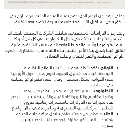
وعلى الرغم من الزخم الذي يدعم تقنية القيادة الذاتية بقوة، تلوح في
الأفق بعض العراقيل التي قد تبطئ من سرعة اعتماد هذه التقنية.
وبعد إجراء الدراسات الاستقصائية، سلطت الشركات المصنعة للمعدات
الأصلية والشركات الناشئة في مجال التكنولوجيا في كل من أمريكا
الشمالية وأوروبا وآسيا والمحيط الهادئ الضوء على ثلاث نقاط مثيرة
للقلق فيما يتعلق بهذا الأمر. وتتمثل هذه النقاط في: الافتقار إلى توحيد
اللوائح المنظمة، والعجز التقني، وطلب العملاء.
اللوائح
: تؤكد الأدلة بقوة على غياب اللوائح التنظيمية
الموحدة. فبدلا من تنسيق الجهود، تقوم بعض الدول الأوروبية
بسن القوانين بشكل مستقل. وفي الصين تظهر لوائح مختلفة
في كل بلدية.
ا
لتكنولوجيا
: يُعتبر تحقيق المزيد من التطور في برمجيات
وضع المفاهيم والتنبؤ واتخاذ القرار، والذي يتطلب على الأرجح
عدة مليارات من الدولارات كاستثمارات إضافية، ضروريًا
للإطلاق المركبات من المستوى 4 وما فوق على نطاق واسع.
الطلب:
يحظى كل حادث تصادم يشمل مركبة ذاتية القيادة
باهتمام إعلامي أكبر مقارنة بالحوادث التي تحدث بسبب
بشري.