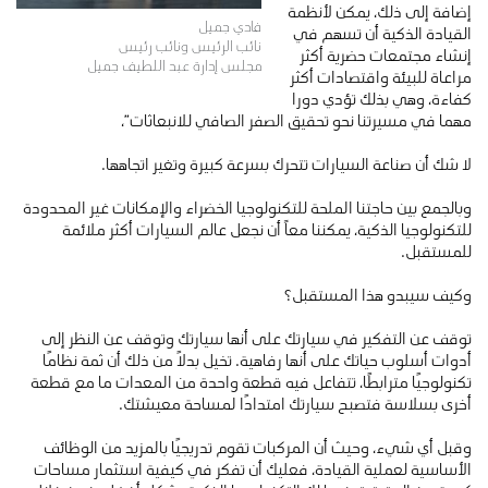
إضافة إلى ذلك، يمكن لأنظمة
فادي جميل
القيادة الذكية أن تسهم في
نائب الرئيس ونائب رئيس
إنشاء مجتمعات حضرية أكثر
مجلس إدارة عبد اللطيف جميل
مراعاة للبيئة واقتصادات أكثر
كفاءة، وهي بذلك تؤدي دورا
مهما في مسيرتنا نحو تحقيق الصفر الصافي للانبعاثات”،
لا شك أن صناعة السيارات تتحرك بسرعة كبيرة وتغير اتجاهها.
وبالجمع بين حاجتنا الملحة للتكنولوجيا الخضراء والإمكانات غير المحدودة
للتكنولوجيا الذكية، يمكننا معاً أن نجعل عالم السيارات أكثر ملائمة
للمستقبل.
وكيف سيبدو هذا المستقبل؟
توقف عن التفكير في سيارتك على أنها سيارتك وتوقف عن النظر إلى
أدوات أسلوب حياتك على أنها رفاهية. تخيل بدلاً من ذلك أن ثمة نظامًا
تكنولوجيًا مترابطًا، تتفاعل فيه قطعة واحدة من المعدات ما مع قطعة
أخرى بسلاسة فتصبح سيارتك امتدادًا لمساحة معيشتك.
وقبل أي شيء، وحيث أن المركبات تقوم تدريجيًا بالمزيد من الوظائف
الأساسية لعملية القيادة، فعليك أن تفكر في كيفية استثمار مساحات