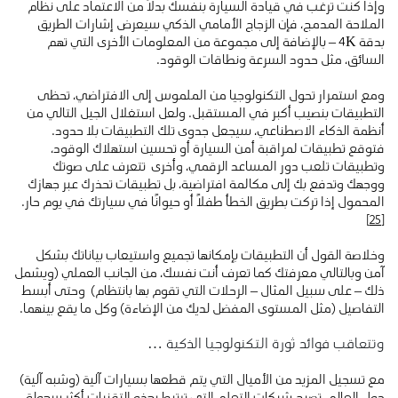
وإذا كنت ترغب في قيادة السيارة بنفسك بدلاً من الاعتماد على نظام
الملاحة المدمج، فإن الزجاج الأمامي الذكي سيعرض إشارات الطريق
بدقة 4K – بالإضافة إلى مجموعة من المعلومات الأخرى التي تهم
السائق، مثل حدود السرعة ونطاقات الوقود.
ومع استمرار تحول التكنولوجيا من الملموس إلى الافتراضي، تحظى
التطبيقات بنصيب أكبر في المستقبل. ولعل استغلال الجيل التالي من
أنظمة الذكاء الاصطناعي، سيجعل جدوى تلك التطبيقات بلا حدود.
فتوقع تطبيقات لمراقبة أمن السيارة أو تحسين استهلاك الوقود،
وتطبيقات تلعب دور المساعد الرقمي، وأخرى تتعرف على صوتك
ووجهك وتدفع بك إلى مكالمة افتراضية، بل تطبيقات تحذرك عبر جهازك
المحمول إذا تركت بطريق الخطأ طفلًا أو حيوانًا في سيارتك في يوم حار.
[25]
وخلاصة القول أن التطبيقات بإمكانها تجميع واستيعاب بياناتك بشكل
آمن وبالتالي معرفتك كما تعرف أنت نفسك، من الجانب العملي (ويشمل
ذلك – على سبيل المثال – الرحلات التي تقوم بها بانتظام) وحتى أبسط
التفاصيل (مثل المستوى المفضل لديك من الإضاءة) وكل ما يقع بينهما.
وتتعاقب فوائد ثورة التكنولوجيا الذكية …
مع تسجيل المزيد من الأميال التي يتم قطعها بسيارات آلية (وشبه آلية)
حول العالم، تصبح شبكات التعلم التي ترتبط بهذه التقنيات أكثر سهولة