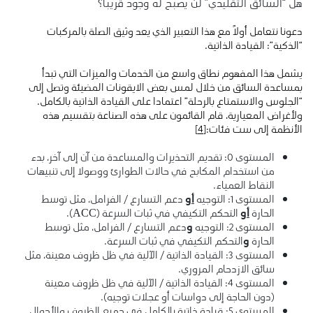
هل “السائق التقليدي” لن يصبح له وجود قريبا؟
دعونا نتعامل أولاً مع هذا التعبير الذي يعد وثيق الصلة بالمركبات
“الذكية”: القيادة الذاتية.
يشمل هذا المفهوم نطاق واسع من الخدمات والميزات التي تبدأ
بمساعدة السائق من خلال لمس بعض الايقونات المضيئة وتصل إلى
“الجلوس والاستمتاع بالرحلة” اعتمادا على القيادة الذاتية بالكامل.
ولأغراض المعيارية، قام القائمون على هذه الصناعة بتقسيم هذه
الأنظمة إلى ست فئات:
[4]
المستوى 0: تقديم التحذيرات والمساعدة من آن إلى آخر، بدء
من استخدام المكابح في حالات الطوارئ ووصولا إلى تنبيهات
النقاط العمياء.
المستوى 1: التوجيه
أو
دعم التسارع / الفرامل، مثل توسط
الحارة
أو
التحكم التكيفي في ثبات السرعة (ACC).
المستوى 2: التوجيه
و
دعم التسارع / الفرامل، مثل توسط
الحارة
و
التحكم التكيفي في ثبات السرعة.
المستوى 3: القيادة الذاتية / الآلية في ظل ظروف معينة، مثل
سائق الازدحام المروري.
المستوى 4: القيادة الذاتية / الآلية في ظل ظروف معينة
(دون الحاجة إلى دواسات أو عجلات توجيه).
المستوى 5: قيادة ذاتية بالكامل في جميع الظروف والأحوال.