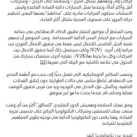
الركاب إلى وجهاتهم بشكل أسرع – وبسلامة على الأرجح – وبسرعات
أقل وأكثر أمانًا. وعندما تمثل السيارات ذاتية القيادة القاعدة وليس
الاستثناء، ستكون المركبات قادرة على “مخاطبة” بعضها البعض لتنظيم
حركة المرور على مستوى المدينة بشكل أكثر كفاءة.
ومن المنتظر أن يتوافق انتشار تطبيق الذكاء الاصطناعي في صناعة
السيارات مع انتشار المدن الذكية المستدامة. ومن المتوقع أن تسهم
تقنية الجيل الخامس للاتصال ليس فقط في تحقيق الاتصال الفوري من
مركبة إلى أخرى (V2V) ولكن سيشمل ذلك أيضا تحقيق الاتصال بين
المركبات وكل ما يحيط بها(V2X) . بعبارة أخرى، ستتمكن سيارتك من
الدخول في علاقة تكاملية مع البيئة التي تعبرها.
[23]
وتضمن المكابح الاتوماتيكية، التي تعمل جنبًا إلى جنب مع أنظمة التحذير
من الاصطدام، تباطؤ سلس في حالات الطوارئ، دون إغلاق العجلات
الخلفية. وبالمثل، فإن التدخل في التوجيه يزيد من فرص تحقيق التوقف
بعناية وتحكم تام عندما يحدث ما هو غير متوقع.
ومع ضمان السلامة وتهميش الدور التقليدي “للسائق” أكثر من أي وقت
مضى، يمكن للمصنعين وشركات التكنولوجيا التركيز على تخصيص تجربة
القيادة. وهنا يكمن دور التكنولوجيا الذكية في توجيه تطوير المفاهيم
التقليدية للقيادة.
لمحة عن تكنولوجيا الغد