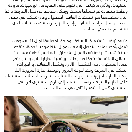
التقليدية. وتأتي مركباتها، التي تقوم على العديد من البرمجيات، مزودة
بأنظمة متعددة تم تحميلها مسبقًا ويمكن تحديثها من خلال الطريقة ذاتها
التي نستخدمها مع تطبيقات الهاتف المحمول، وهي تتحكم في بعض
الخصائص مثل مراقبة السائق، وإدارة الحرارة، ومساعدة السائق الذي لا
يستخدم يديه في القيادة.
وتبعد “ريفيان” عن مركز الشركة الوحيدة المصنعة للجيل التالي، وهي
تعمل بأحدث ما تم التوصل إليه في مجال التكنولوجيا الذكية. وتقدم
شركة “تسلا” الرائدة في المجال ما يطلق عليه اسم أنظمة مساعدة
السائق المتقدمة (ADAS) وذلك عبر تقنية الطيار الآلي، والتي تقع
ضمن المستوى 2 من التشغيل الآلي. وتشمل الخصائص والميزات:
التحكم في السرعة وفقا لحركة المرور، وتوسط الحارة المرورية آليا،
وتغيير الحارة المرورية آليا، وتوقف السيارة ذاتيا، والقيادة شبه المستقلة
على الطرق السريعة. وتهدف التقنية إلى بلوغ المستوى 4 وحتى
المستوى 5 من التشغيل الآلي في نهاية المطاف.