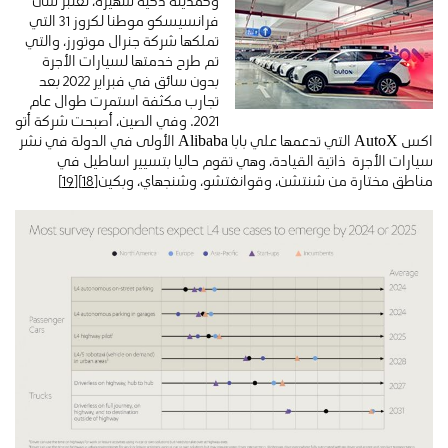
وكمدينة ذكية شهيرة، تعتبر سان
فرانسيسكو موطنا لكروز 31 التي
تملكها شركة جنرال موتورز، والتي
تم طرح خدمتها لسيارات الأجرة
بدون سائق في فبراير 2022 بعد
تجارب مكثفة استمرت طوال عام
2021. وفي الصين، أصبحت شركة أتو
اكس AutoX التي تدعمها علي بابا Alibaba الأولى في الدولة في نشر
سيارات الأجرة ذاتية القيادة، وهي تقوم حاليا بتسيير اساطيل في
مناطق مختارة من شنتشن، وقوانغتشو، وشنجهاي، وبكين
[18]
[19]