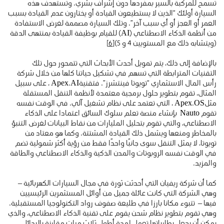
تسمح للمركبة بالسير بمفردها دون إشراف بشري. وتستهدف هذه
السيارة أولئك “الذين لا يستطيعون القيادة أو يختارون عدم القيادة بسبب
العمر أو العجز أو أي سبب آخر”. وتلك السيارة مصممة لغرض الاستفادة
من أنظمة الذكاء الاصطناعي (AI) للقيام بوظيفة القيادة بمنتهى الدقة
(ويتشابه ذلك مع المستويين 4 و 5)
[6]
بالإضافة إلى ذلك، يتم تمويل أحدث الأبحاث التي تتمحور حول تلك
التقنيات المترابطة التي تسهم في تشكيل حياتنا كلها من خلال شركة
رأس المال الاستثماري “تويوتا فينتشرز”. فتقنيةApex.AI ، على سبيل
المثال، تقوم بتطوير حلول برمجية معتمدة لأنظمة التنقل المستقلة
مثلApex.OS ، التي تعتمد على نظام تشغيل آلي. في الوقت نفسه
تقوم Nauto بإنشاء منصة تعلم سلوك السائق اعتمادا على الذكاء
الاصطناعي، والتي تقوم بتحليل المليارات من نقاط البيانات لغرض التنبؤ
بالمخاطر ومنعها ويشمل ذلك القيادة المشتتة. وكما هو معتاد من
تويوتا، لا يمثل التنقل سوى جانبًا واحدًا فقط من رؤية أكثر شمولية تضم
في الوقت نفسه الروبوتات والمدن الذكية والذكاء الاصطناعي والطاقة
والمزيد.
كما أن شركة ريفيان التي أحدثت ثورة في مجال السيارات الكهربائية –
وهي الشركة التي كانت عائلة جميل من أوائل المستثمرين الرئيسيين
فيها – تتبوء مكانا بارزا في طليعة صفوف رواد التكنولوجيا المستقبلية.
وهي تقوم بتطوير نظام شحن يقوم على تقنية الذكاء الاصطناعي، والذي
يمكن أن يجعل بطارياتها تعمل لمدة أطول ثلاث مرات مقارنة بالبدائل