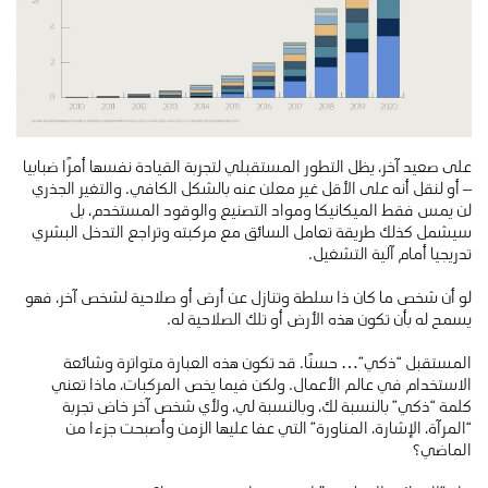
على صعيد آخر، يظل التطور المستقبلي لتجربة القيادة نفسها أمرًا ضبابيا
– أو لنقل أنه على الأقل غير معلن عنه بالشكل الكافي. والتغير الجذري
لن يمس فقط الميكانيكا ومواد التصنيع والوقود المستخدم، بل
سيشمل كذلك طريقة تعامل السائق مع مركبته وتراجع التدخل البشري
تدريجيا أمام آلية التشغيل.
لو أن شخص ما كان ذا سلطة وتنازل عن أرض أو صلاحية لشخص آخر، فهو
يسمح له بأن تكون هذه الأرض أو تلك الصلاحية له.
المستقبل “ذكي”… حسنًا. قد تكون هذه العبارة متواترة وشائعة
الاستخدام في عالم الأعمال. ولكن فيما يخص المركبات، ماذا تعني
كلمة “ذكي” بالنسبة لك، وبالنسبة لي، ولأي شخص آخر خاض تجربة
“المرآة، الإشارة، المناورة” التي عفا عليها الزمن وأصبحت جزءا من
الماضي؟