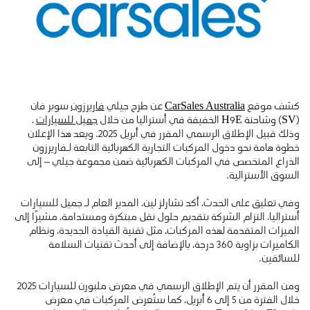
كشف موقع
CarSales Australia
عن طرح جيلي
فاريرزون
سوبر فان
(SV) وشاحنة H9E الخفيفة في أستراليا من خلال
جميل للسيارات
،
وذلك قبيل الإطلاق الرسمي المقرر في أبريل 2025. ويعد هذا الإعلان
خطوة هامة نحو دخول المركبات التجارية الكهربائية التابعة لـفاريرزون
الذراع المتخصص في المركبات الكهربائية ضمن مجموعة جيلي – إلى
السوق الأسترالية.
وفي تعليق على الحدث، أكد تشارلز لين، المدير العام لـ جميل للسيارات
أستراليا، التزام الشركة بتقديم حلول نقل مبتكرة ومستدامة، مشيرًا إلى
الميزات المتقدمة لهذه المركبات، مثل تقنية القيادة الجديدة، ونظام
الكاميرات بزاوية 360 درجة، بالإضافة إلى أحدث تقنيات السلامة
للسائقين.
ومن المقرر أن يتم الإطلاق الرسمي في معرض ملبورن للسيارات 2025
خلال الفترة من 5 إلى 6 أبريل، كما ستُعرض المركبات في معرض