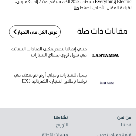
Everything Electric سيدني 2025 الذي سيُقام من 7 إلى 9 مارس.
لقراءة المقال الأصلي، اضغط
هنا
مقالات ذات صلة
عرض الكل في الأخبار
جيلي إيطاليا تتصدرتمكين القيادات النسائية
في تحول ثوري بقطاع السيارات
جميل للسيارات وجيلي أوتو تتوسعان في
بولندا بإطلاق السيارة الكهربائية EX5
من نحن
نشاطنا
قصتنا
التوزيع
قيّمنا ومبادئ جميل
مبيعات التجزئة