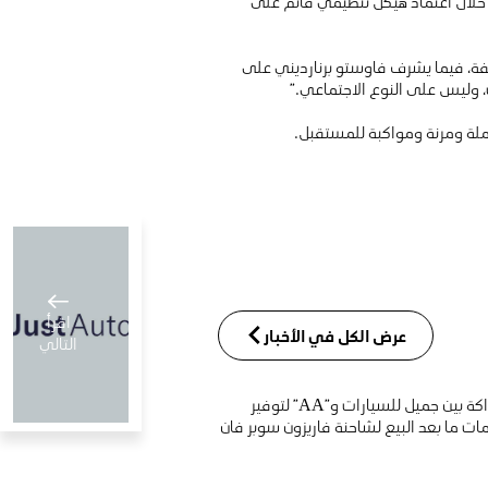
خلال اعتماد هيكل تنظيمي قائم على
ختلفة، فيما يشرف فاوستو برنارديني على
ءات، وليس على النوع الاجتماعي.”
املة ومرنة ومواكبة للمستقبل.
اقرأ
عرض الكل في الأخبار
التالي
شراكة بين جميل للسيارات و”AA” لتوفير
ات ما بعد البيع لشاحنة فاريزون سوبر فان
جميل
للسيارات