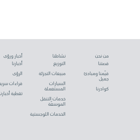
من نحن
نشاطنا
أخبار ورؤى
قصتنا
التوزيع
أخبارنا
قيّمنا ومبادئ
مبيعات التجزئة
الرؤى
جميل
السيارات
قراءات سريع
كوادرنا
المستعملة
تغطية أخبارنا
خدمات التنقل
الموسعّة
الخدمات اللوجستية