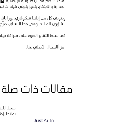
أفادت الصحيفة الإلكترونية الإيطالية
pa
الجدارة والابتكار، يتميّز بتولّي قيادات
وتتولى كل من إيلينا سكولاري، لورا بابا
الشؤون المالية. وفي هذا السياق، صرّح ا
كما سلط التقرير الضوء على شراكة جيلي 
اقر أالمقال الأصلي
هنا
.
مقالات ذات صلة
جميل للس
بولندا بإطل