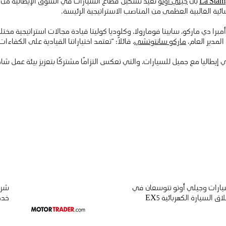
La Stam
بأن
جيلي أوتو
تُعيد تشكيل قطاع السيارات في السوق الإيطالية من 
 نسائية الغالبية العظمى من المناصب الاستراتيجية الرئيسة.
، أمبرا دي ماركو، سابينا فومارولا، وكلوديا كوليتا قيادة مجالات استراتيجية م
لمدير العام،
ماركو سانتوتشي
، قائلًا: “تعتمد اختياراتنا القيادية على الكفا
إيطاليا مع جميل للسيارات، والتي تعكس التزامًا مشتركًا بتعزيز بيئة عمل ش
يارات وجيلي أوتو تتوسعان في
اق السيارة الكهربائية EX5
خدم