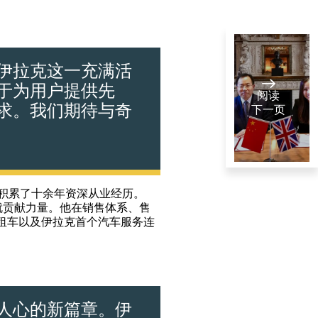
入伊拉克这一充满活
于为用户提供先
阅读
求。我们期待与奇
下一页
安利捷汽
市场积累了十余年资深从业经历。
车与广汽
初就贡献力量。他在销售体系、售
英国伦敦
携手在英
xt租车以及伊拉克首个汽车服务连
七月 16 , 2025
国推出全
1
阅读分钟数
新电动车
系列
动人心的新篇章。伊