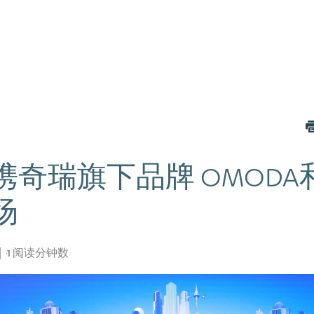
奇瑞旗下品牌 OMODA和 
场
1
阅读分钟数