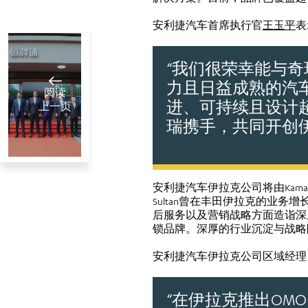
安利捷汽车首席执行官
王玉平
表
“我们很荣幸能与奇
力且日益成熟的汽
阅读
进、可持续且设计
上一页
瑞携手，共同开创
安利捷汽
安利捷汽车伊拉克公司将由Kam
车签署恒
Sultan曾在丰田伊拉克的业
中国山东
驿通刹车
后服务以及营销战略方面造诣深厚
八月 15 , 2025
锁品牌。深厚的行业沉淀与战略
片中东和
1
阅读分钟数
北非代理
安利捷汽车伊拉克公司区域经理 Kama
销售协议
“在伊拉克推出OM