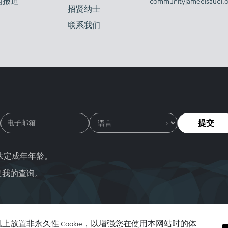
闻报道
communityjameelsaudi.o
招贤纳士
联系我们
提交
的法定成年年龄。
复我的查询。
方可使用本网站。 “Abdul Latif Jameel”名称、“Jameel Motors”名称、“
或注册商标。
放置非永久性 Cookie，以增强您在使用本网站时的体