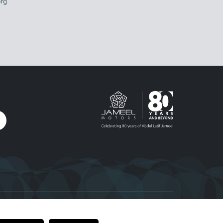
rg
Abdul Latif Jameel”和“Jameel Motors”标识以