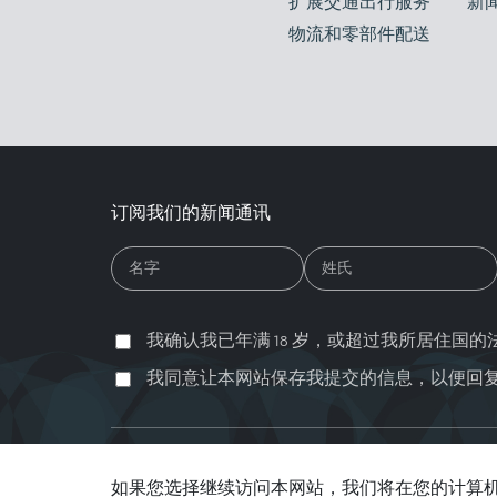
扩展交通出行服务
新
物流和零部件配送
订阅我们的新闻通讯
我确认我已年满 18 岁，或超过我所居住国
我同意让本网站保存我提交的信息，以便回
© 2026 Abdul Latif Jameel。只有同意严格遵守使用条款，
及五边形图案为 安利捷知识产权有限公司 的商标
如果您选择继续访问本网站，我们将在您的计算机上