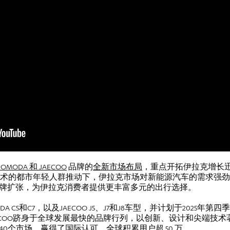
及
OMODA 和 JAECOO
品牌的
全新市场布局
，重点开拓伊拉克增长
热衷技术的都市年轻人群推动下，伊拉克市场对新能源汽车的需求强
牌扩张，为伊拉克消费者提供更丰富多元的出行选择。
 C5和C7，以及JAECOO J5、J7和J8车型，并计划于2025
AECOO跻身于全球发展最快的品牌行列，以创新、设计和尖端技
0个市场，赢得了国际认可，全球积累用户超 50 万。