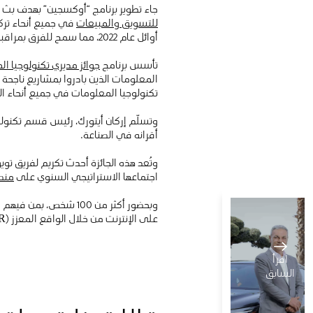
جاء تطوير برنامج “أوكسجين” بهدف بث
للتسويق والمبيعات
في جميع أنحاء ترك
أوائل عام 2022، مما سمح للفرق بمراقبة جميع عمليات السيارات المستعملة والتحكم فيها والترويج لها في جميع أنحاء الشبكة.
تأسس برنامج
جوائز مديري تكنولوجيا ا
المعلومات الذين بادروا بمشاريع ناجح
تكنولوجيا المعلومات في جميع أنحاء الب
وتسلّم إركان أيتورك، رئيس قسم تكنولوج
أقرانه في الصناعة.
وتُعد هذه الجائزة أحدث تكريم لفريق توي
اجتماعها الاستراتيجي السنوي على
منص
وبحضور أكثر من 100 شخ
على الإنترنت من خلال الواقع المعزز (AR)، والواقع الافتراضي (VR)، والصور المجسمة ثلاثية الأبعاد، ومقاطع الفيديو، وغيرها من أدوات التواصل المتنوعة
اقرأ
السابق