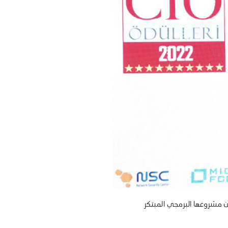
 تويوتا تركيا للتسويق والمبيعات (TTMS) بجائزة أفضل مدير لتكنولوجيا المعلومات المرموقة لعام 2022 عن مشروعها البرمجي المبتكر