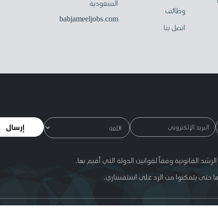
السعودية
وظائف
babjameeljobs.com
اتصل بنا
إرسال
ا حتى يتمكنوا من الرد على استفساري.
 الموقع وفقا لشروط الاستخدام . إن اسم عبد اللطيف جميل واسم جميل للسيارا