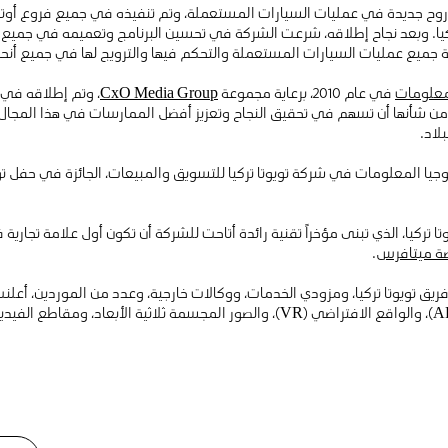
 روح جديدة في عمليات السيارات المستعملة، وتم تنفيذه في جميع فروع أو
يا. وبعد نجاح إطلاقه، شرعت الشركة في تحسين البرنامج وتعميمه في جميع
لمعلومات
في عام 2010، برعاية مجموعة
CxO Media Group
، وتم إطلاقه في
ة من شأنها أن تسهم في تحقيق النجاح وتعزيز أفضل الممارسات في هذا المج
لاد.
يا المعلومات في شركة تويوتا تركيا للتسويق والمبيعات، الجائزة في حفل توز
وتا تركيا، الذي تبنى مؤخراً تقنية رائدة أتاحت للشركة أن تكون أول علامة تجاري
ة ميتافرس
.
ص، بمن فيهم فريق تويوتا تركيا، ومزودي الخدمات، ووكالات خارجية، وعدد من الموردين، أع