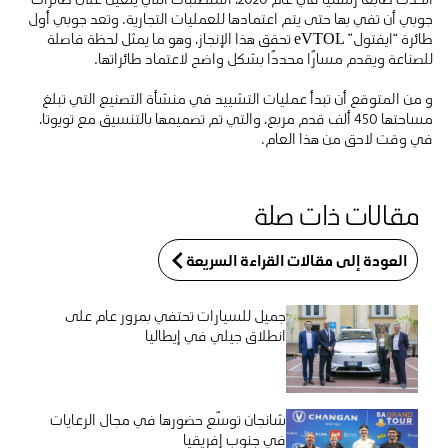
جوبي أن تفي بها حتى يتم اعتمادها للعمليات التجارية. وتعد جوبي أول
طائرة “ايفتول” eVTOL تحقق هذا الإنجاز، وهو ما يمثل لحظة فاصلة
للصناعة ويقدم مسارًا محددًا بشكل واضح لاعتماد طائراتها.
و من المتوقع أن تبدأ عمليات التشييد في منشأة التصنيع التي تبلغ
مساحتها 450 ألف قدم مربع، والتي تم تصميمها بالتنسيق مع تويوتا،
في وقت لاحق من هذا العام.
مقالات ذات صلة
العودة إلى مقالات القراءة السريعة
جميل للسيارات تحتفي بمرور عام على
انطلاق جيلي في إيطاليا
شانجان توسّع حضورها في مجال الرعايات
في جنوب إفريقيا