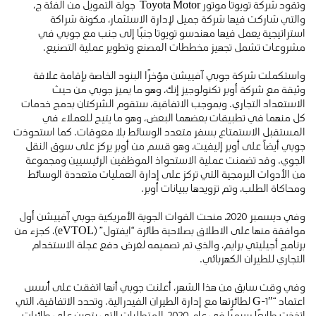
وتقود شركة تويوتا موتور Toyota Motor جولة التمويل من الفئة ج،
والتي شاركت فيها شركة جميل لإدارة الاستثمار، مكونة شراكة
استراتيجية يعمل فيها مهندسو تويوتا جنبًا إلى جنب مع جوبي في
مشروعات تشمل تجهيز مخططات المصنع وتطوير عملية التصنيع.
واستكملت شركة جوبي آفييشن مؤخرًا البنود الخاصة بإقامة علاقة
وثيقة مع شركة أوبر تكنولوجيز إنك، وهو ما يميز جوبي من حيث
الاستعداد التجاري. وبموجب الاتفاقية، ستقوم الشركتان بدمج خدمات
كل منهما في تطبيقات بعضهما البعض، وهو ما يتيح للعملاء في
المستقبل الاستمتاع بسفر متعدد الوسائط بلا معوقات. كما استحوذت
جوبي أيضاً على أوبر إليفيت، وهو قسم من أوبر يركز على سوق النقل
الجوي. وقد تضمنت عملية الاستحواذ الموظفين الرئيسيين ومجموعة
من الأدوات البرمجية التي تركز على إدارة العمليات متعددة الوسائط
ومحاكاة الطلب، وتم تزويدها ببيانات أوبر.
وفي ديسمبر 2020، منحت القوات الجوية الأمريكية جوبي آفييشن أول
موافقة منها على الاطلاق بصلاحية طائرة “ايفتول” (eVTOL)، كجزء من
برنامج أجيليتي برايم، والذي تم تصميمه لغرض دفع عجلة الاستخدام
التجاري للطيران الكهربائي.
وفي وقت سابق من هذا الشهر، أعلنت جوبي أنها اتفقت على أُسس
اعتماد “G-1″ لطائرتها مع إدارة الطيران الفيدرالية. وتحدد الاتفاقية، التي
اتخذت طابعًا رسميًا في عام 2020، المتطلبات التي يتعين على طائرات