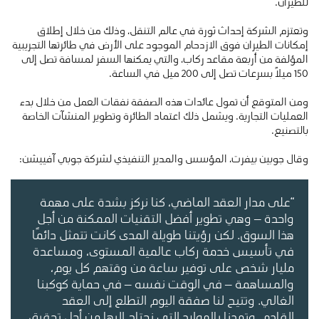
للطيران.
وتعتزم الشركة إحداث ثورة في عالم التنقل، وذلك من خلال إطلاق
إمكانات الطيران فوق الازدحام الموجود على الأرض في طائرتها التجريبية
المؤلفة من أربعة مقاعد ركاب، والتي يمكنها السفر لمسافة تصل إلى
150 ميلاً بسرعات تصل إلى 200 ميل في الساعة.
ومن المتوقع أن تمول عائدات هذه الصفقة نفقات العمل من خلال بدء
العمليات التجارية. ويشمل ذلك اعتماد الطائرة وتطوير المنشآت الخاصة
بالتصنيع.
وقال جوبين بيفرت، المؤسس والمدير التنفيذي لشركة جوبي آفييشن:
“على مدار العقد الماضي، كنا نركز بشدة على مهمة
واحدة – وهي تطوير أفضل التقنيات الممكنة من أجل
هذا السوق. لكن رؤيتنا طويلة المدى كانت تتمثل دائمًا
في تأسيس خدمة ركاب عالمية المستوى، ومساعدة
مليار شخص على توفير ساعة من وقتهم كل يوم،
والمساهمة – في الوقت نفسه – في حماية كوكبنا
الغالي. وتتيح لنا صفقة اليوم التطلع إلى العقد
القادم، وتمدنا بالموارد التي نحتاج إليها من أجل تحقيق