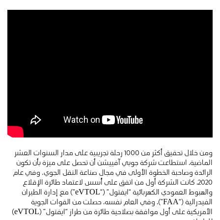
ومن خلال تحقيق أكثر من 1000 رحلة تجريبية على مدار السنوات العشر
الماضية، استطاعت شركة جوبي آفييشن أن تحصل على ميزة بأن تكون
الرائدة وصاحبة الخطوة الأولى في مجال صناعة النقل الجوي. وفي عام
2020، كانت الشركة أول من اتفق على أُسس لاعتماد طائرة الإقلاع
والهبوط العمودي الكهربائية “ايفتول” (“eVTOL”) مع إدارة الطيران
الفيدرالية (“FAA”)، وفي العام نفسه، حصلت من القوات الجوية
الأمريكية على أول موافقة بصلاحية طائرة من طراز “ايفتول” (eVTOL)