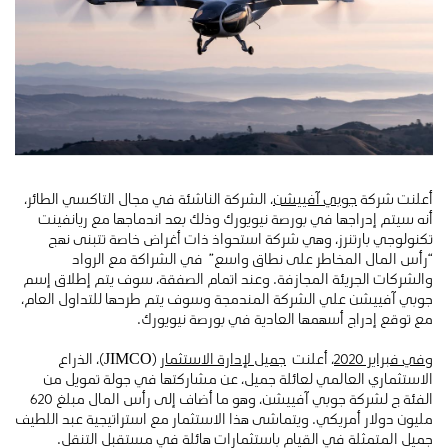
أعلنت شركة
جوبي آفييشن
، الشركة الناشئة في مجال التاكسي الطائر،
أنه سيتم إدراجها في بورصة نيويورك وذلك بعد اندماجها مع ريانفينت
تكنولوجي بارتنرز، وهي شركة استحواذ ذات أغراض خاصة تتبنى نهج
“رأس المال المخاطر على نطاق واسع” في الشراكة مع الرواد
والشركات الجريئة المجازفة. وعند اتمام الصفقة، سوف يتم إطلاق إسم
جوبي آفييشن علي الشركة المندمجة وسوف يتم طرحها للتداول العام،
مع توقع إدراج أسهمها العادية في بورصة نيويورك.
و
في فبراير 2020
، أعلنت
جميل لإدارة الاستثمار
(JIMCO)، الذراع
الاستثماري العالمي لعائلة جميل، عن مشاركتها في جولة تمويل من
الفئة ج لشركة جوبي آفييشن، وهو ما أضاف إلى رأس المال مبلغ 620
مليون دولار أمريكي. ويتماشى هذا الاستثمار مع استراتيجية عبد اللطيف
جميل المتمثلة في القيام باستثمارات هائلة في مستقبل التنقل.