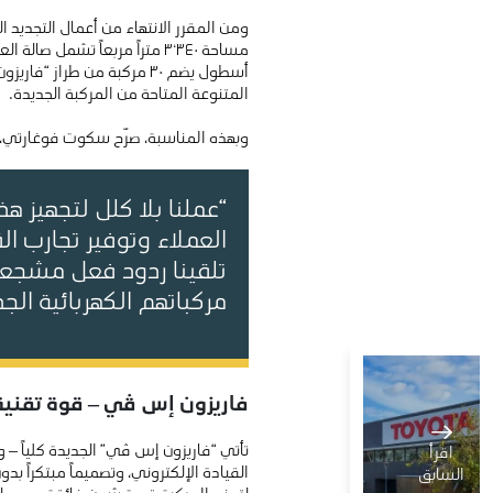
مساحة ٣٬٣٤٠ متراً مربعاً تش
أسطول يضم ٣٠ مركبة من طر
المتنوعة المتاحة من المركبة الجديدة.
وبهذه المناسبة، صرّح سكوت فوغارتي، ر
“عملنا بلا كلل لتجهيز 
العملاء وتوفير تجارب ال
تلقينا ردود فعل مشجعة 
مركباتهم الكهربائية الجد
فاريزون إس ڤي – قوة تقني
تأتي “فاريزون إس ڤي” الجديدة كلياً – 
اقرأ
السابق
لتمنح المركبة قدرة شحن فائقة، وحمولة