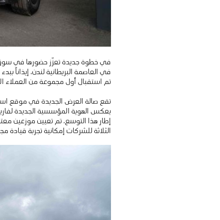
في خطوة جديدة تعزّز حضورها في سوق ال
تم استقبال أول مجموعة من العملاء المحتملين في ١٥ يوليو ضمن الموقع المؤقت المخصص للمبيعات، ريثما تكتمل
يعكس الهوية المؤسسية الجديدة لفاريز
إطار هذا التوسع، تم تعيين موزعين معت
الثلاثة للشركات إمكانية تجربة قيادة مجانية لمدة ٤٨ ساعة دون أي التزام، لاختبار أداء “ف