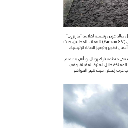
ل صالة عرض رسمية لعلامة “فاريزون”
في العاصمة البريطانية لندن، إيذاناً ببدء مرحلة جديدة من توسع العلامة وطرح طرازها الكهربائي الجديد فاريزون إس ڤي (Farizon SV) للعملاء المحليين، حيث
كولار)، بالقرب من دوار هانغر لين في منطقة بارك رويال، وتأتي بتصميم
لمملكة خلال الفترة المقبلة. وفي
 غرب إنجلترا، حيث تتيح المواقع