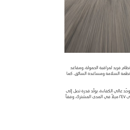
ظام فريد لمراقبة الحمولة، ومقاعد
ية محيطية بزاوية ٣٦٠ درجة، ومجموعة شاملة من أنظمة السلامة ومساعدة السائق. كما
مل جميعها بمحرك كهربائي موحّد عالي الكفاءة، يولّد قدرة تصل إلى
١٧٠ كيلوواط (٢٣١ حصاناً) وعزم دوران يبلغ ٣٣٦ نيوتن متر. وتوفّر المركبة مدى قيادة يصل إلى ٣٤٢ ميلاً داخل المدن، وحتى ٢٤٧ ميلاً في المدى المشترك، وفقاً