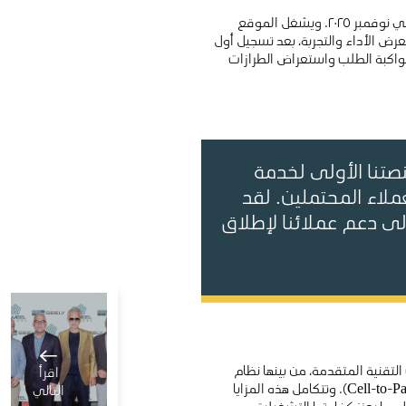
ومن المقرر الانتهاء من أعمال التجديد الكاملة لصالة بارك رويال خلال أربعة أشهر، على أن يُقام حفل الافتتاح الرسمي في نوفمبر ٢٠٢٥. ويشغل الموقع
ت لعرض الأداء والتجربة، بعد تسجيل أول
ة لمواكبة الطلب واستعراض الطرازات
صتنا الأولى لخدمة
ملاء المحتملين. لقد
لى دعم عملائنا لإطلاق
التقنية المتقدمة، من بينها نظام
اقرأ
القيادة الإلكتروني، وتصميماً مبتكراً بدون العمود الجانبي الأوسط، إلى جانب تقنية دمج خلايا البطارية داخل الحزمة (Cell-to-Pack). وتتكامل هذه المزايا
التالي
ما يعزز كفاءتها التشغيلية..