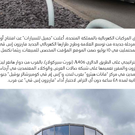
مركبات الكهربائية بالمملكة المتحدة، أعلنت “جميل للسيارات” عن افتتاح أو
 أعمال تطوير وتجهيز الصالة الرئيسية.
تقع صالة العرض الجديدة في موقع استراتيجي على الطريق الدائري A406 (نورث سير
ون والمقرر تعميمها على شبكة صالات العرض والوكلاء المعتمدين في أرجاء ا
مدين في مركز “فانات هيثرو” بغرب لندن، و”إس إم ڤي كوميرشالز يوڤيل” جنوب
اريزون إس ڤي” عن قرب.