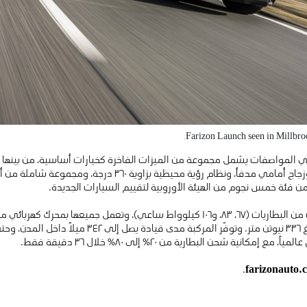
Farizon Launch seen in Millbro
ي المواصفات يشمل مجموعة من الميزات الفاخرة كخيارات أساسية، من بينها ن
مدفأة، ومقود مُدفأ متعدد الوظائف، وزجاج أمامي مدفأ، ونظام رؤ
 فئة خمس نجوم من الهيئة الأوروبية لتقييم السيارات الجديدة.
وتتوافر “فاريزون إس ڤي” بثلاثة خيارات من البطاريات (٦٧، ٨٣، و١٠٦ كيلوواط ساعي)، وتع
انية شحن البطارية من ٢٠% إلى ٨٠% خلال ٣٦ دقيقة فقط.
.
farizonauto.