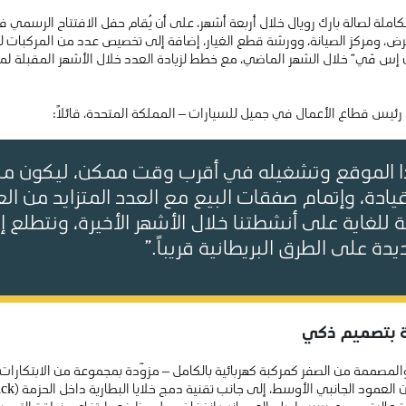
مل صالة العرض، ومركز الصيانة، وورشة قطع الغيار، إضافة إلى تخصيص عدد من المركبا
از “فاريزون إس ڤي” خلال الشهر الماضي، مع خطط لزيادة العدد خلال الأشهر المقبل
ئيس قطاع الأعمال في جميل للسيارات – المملكة المتحدة، قائلاً:
هذا الموقع وتشغيله في أقرب وقت ممكن، ليكون من
قيادة، وإتمام صفقات البيع مع العدد المتزايد من الع
للغاية على أنشطتنا خلال الأشهر الأخيرة، ونتطلع إ
يدة على الطرق البريطانية قريباً.”
ة بتصميم ذكي
والمصممة من الصفر كمركبة كهربائية بالكامل – مزوّدة بمجموعة من الابتكارات 
 عالية، ومدى سير طويل، إلى جانب انخفاض ملحوظ في ارتفاع منطقة التحميل، 