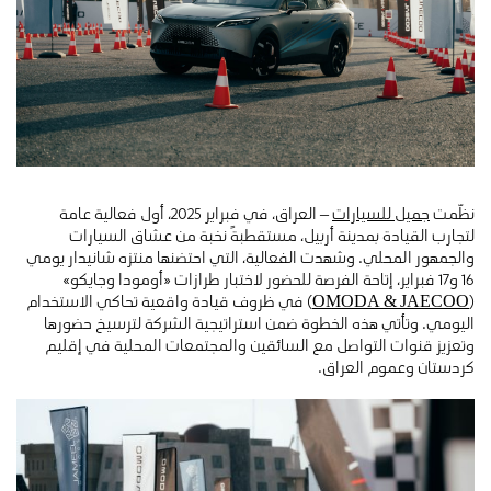
نظّمت
جميل للسيارات
– العراق، في فبراير 2025، أول فعالية عامة
لتجارب القيادة بمدينة أربيل، مستقطبةً نخبة من عشاق السيارات
والجمهور المحلي. وشهدت الفعالية، التي احتضنها منتزه شانيدار يومي
16 و17 فبراير، إتاحة الفرصة للحضور لاختبار طرازات «أومودا وجايكو»
(
OMODA & JAECOO
) في ظروف قيادة واقعية تحاكي الاستخدام
اليومي. وتأتي هذه الخطوة ضمن استراتيجية الشركة لترسيخ حضورها
وتعزيز قنوات التواصل مع السائقين والمجتمعات المحلية في إقليم
كردستان وعموم العراق.