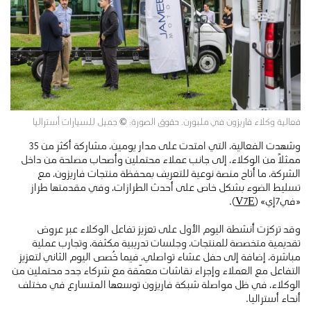
فعالية وكلاء فاريزون في ملبورن. حقوق الصورة: © جميل للسيارات أستراليا
وشهدت الفعالية، التي امتدت على مدار يومين، مشاركة أكثر من 35
ممثلاً من الوكلاء، إلى جانب عملاء محتملين وأصحاب مصلحة من داخل
الشركة، ما أتاح منصة نوعية للتعريف بمحفظة منتجات فاريزون، مع
تسليط الضوء بشكل خاص على أحدث الطرازات، وفي مقدمتها طراز
«في7إي» (
V7E
).
وقد تركزت أنشطة اليوم الأول على تعزيز تفاعل الوكلاء عبر عروض
تقديمية متخصصة للمنتجات، وجلسات تدريبية مكثفة، وتجارب عملية
مباشرة، إضافة إلى حفل عشاء تواصلي، فيما خُصص اليوم الثاني لتعزيز
التفاعل مع العملاء وإجراء نقاشات معمّقة مع شركاء جدد محتملين من
الوكلاء، في ظل مواصلة شبكة فاريزون توسعها المتسارع في مختلف
أنحاء أستراليا.