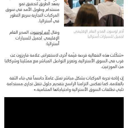
يمهّد الطريق لتحقيق نمو
مستدام وطويل الأمد في سوق
المركبات التجارية سريع التطور
في أستراليا.
آدم لوسون، المدير العام الإقليمي
وقال
آدم لوسون
، المدير العام
لجميل للسيارات أستراليا
الإقليمي لجميل للسيارات
أستراليا:
«شكّلت هذه الفعالية فرصة قيّمة أخرى لاستعراض علامة فاريزون عن
قرب في السوق الأسترالية، وتعزيز التواصل المباشر مع ممثلينا وشركائنا
من الموزعين.
إن إتاحة تجربة المركبات بشكل مباشر تمثل عاملاً حاسماً في بناء الثقة
بالعلامة، كما تعكس التزامنا الراسخ بتقديم حلول تنقل تجاري مستدامة
تلبي تطلعات السوق الأسترالية واحتياجاتها المتنامية.»