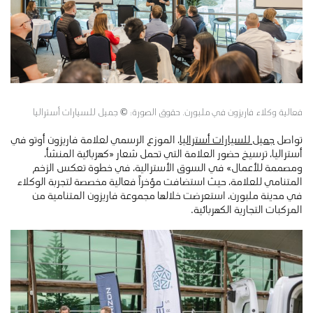
فعالية وكلاء فاريزون في ملبورن. حقوق الصورة: © جميل للسيارات أستراليا
تواصل
جميل للسيارات أستراليا
، الموزع الرسمي لعلامة فاريزون أوتو في
أستراليا، ترسيخ حضور العلامة التي تحمل شعار «كهربائية المنشأ،
ومصممة للأعمال» في السوق الأسترالية، في خطوة تعكس الزخم
المتنامي للعلامة، حيث استضافت مؤخراً فعالية مخصصة لتجربة الوكلاء
في مدينة ملبورن، استعرضت خلالها مجموعة فاريزون المتنامية من
المركبات التجارية الكهربائية.