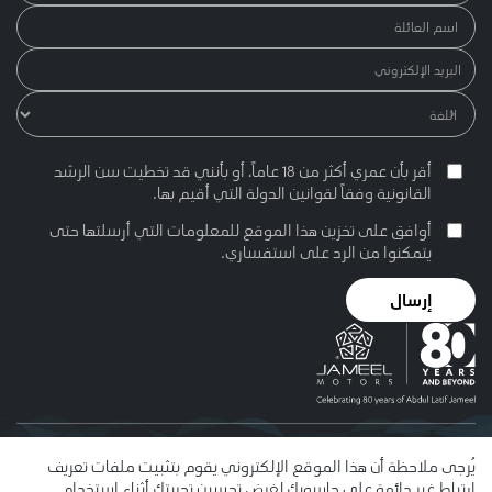
أقر بأن عمري أكثر من 18 عاماً، أو بأنني قد تخطيت سن الرشد
القانونية وفقاً لقوانين الدولة التي أقيم بها.
أوافق على تخزين هذا الموقع للمعلومات التي أرسلتها حتى
يتمكنوا من الرد على استفساري.
إرسال
© 2026 عبد اللطيف جميل. يُمنح الإذن باستخدام هذا الموقع وفقا
يُرجى ملاحظة أن هذا الموقع الإلكتروني يقوم بتثبيت ملفات تعريف
لشروط الاستخدام . إن اسم عبد اللطيف جميل واسم جميل للسيارات
ارتباط غير دائمة على حاسوبك لغرض تحسين تجربتك أثناء استخدام
وشعارات عبد اللطيف جميل وجميل للسيارات والرسومات خماسية