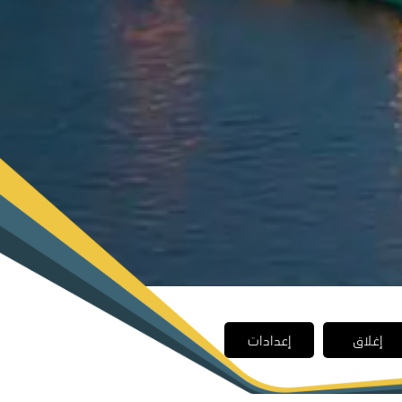
إغلاق
إعدادات