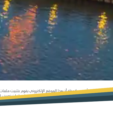
يُرجى ملاحظة أن هذا الموقع الإلكتروني يقوم بتثبيت ملفات
استخدام الموقع. لمزيد من المعلومات حول ملفات تعريف الار
الاستخدام لملفات تعريف الارتباط بالنقر على "أوافق" أو "لا ش