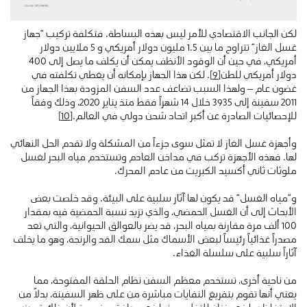
لكن الجانب الاقتصادي للأمر ليس بهذه البساطة. فتكلفة تركيب “جهاز
غسل الغاز” تتراوح ما بين 1.5 مليون دولار أمريكي و 5 ملايين دولار
أمريكي، في حين أن الوقود الأنظف يمكن أن يكلف ما يصل إلى 400
دولار أمريكي للطن
[9]
. لكن هذا الجهاز بإمكانه أن يغطي تكلفته في
غضون عام – ولهذا السبب تضاعف عدد السفن المزودة بهذا الجهاز من
2011 سفينة إلى 3935 خلال 14 شهراً فقط منذ يناير 2020، وذلك وفقاً
للإحصائيات الصادرة عن أكبر اتحاد شحن دولي في العالم.
[10]
وأجهزة غسل الغاز لا تمثل سوى جزءاً من المشكلة ولا تقدم الحل النهائي
لها. فهذه الأجهزة تركب في مداخن العادم وتستخدم مياه البحر لغسل
ملوثات ثاني أكسيد الكبريت من عادم المحرك.
و”مياه الغسل” قد يكون لها آثار سلبية على البيئة. وقد خلصت بعض
الأبحاث إلى أن الغسل الحمضي، والذي تزيد نسبة الحمضية فيه بمقدار
100 ألف مرة مقارنة بمياه البحر، قد يضر بالعوالق الحيوانية، والتي تعد
مصدراً غذائياً رئيساً لبعض الأسماك مثل سمك القد والرنجة، وهو ما يخلف
آثاراً سلبية على سلسلة الغذاء.
من ناحية أخرى، تستخدم معظم السفن نظام الحلقة المفتوحة، مما
يعني أنها تقوم بتفريغ النفايات مباشرة من على ظهر السفينة، بدلاً من