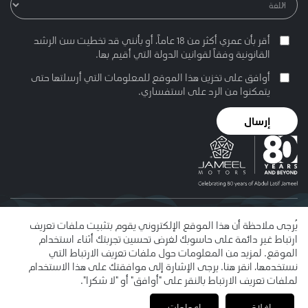
أقر بأن عمري أكثر من 18 عاماً، أو بأنني قد تخطيت سن الرشد
القانونية وفقاً لقوانين الدولة التي أقيم بها.
أوافق على تخزين هذا الموقع للمعلومات التي أرسلتها حتى
يتمكنوا من الرد على استفساري.
إرسال
© 2026 عبد اللطيف جميل. يُمنح الإذن باستخدام هذا الموقع وفقا
يُرجى ملاحظة أن هذا الموقع الإلكتروني يقوم بتثبيت ملفات تعريف
لشروط الاستخدام . إن اسم عبد اللطيف جميل واسم جميل للسيارات
ارتباط غير دائمة على حاسوبك لغرض تحسين تجربتك أثناء استخدام
وشعارات عبد اللطيف جميل وجميل للسيارات والرسومات خماسية
الموقع. لمزيد من المعلومات حول ملفات تعريف الارتباط التي
الشكل هي علامات تجارية أو علامات تجارية مسجلة باسم شركة عبد
نستخدمها، انقر هنا. يرجى الإشارة إلى موافقتك على هذا الاستخدام
اللطيف جميل لحقوق الملكية الفكرية المحدودة.
لملفات تعريف الارتباط بالنقر على "أوافق" أو "لا شكرا".
شروط الاستخدام
إشعار حقوق النشر وإخلاء المسؤولية
سياسة الخصوصية
سياسة الوصول للموقع الإلكتروني
إغلاق
إعدادات