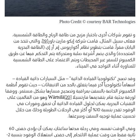
Photo Credit © courtesy BAR Technologies.
و تقوم شركات أخرى باختبار مزيج من طاقة الرياح والطاقة الشمسية.
فعلى سبيل المثال، قامت شركة إيكو مارين باور
[19]
، والتي تتخذ من
اليابان مقراً، قامت بتطوير نظام أكواريوس إم آر إي (الطاقة البحرية
المتجددة) والذي يضم أشرعة صلبة ومتحركة يتم التحكم فيها عن طريق
الكمبيوتر للسفر عبر المحيطات ويتم الاعتماد على الطاقة الشمسية
للمناورة أثناء التواجد في الميناء.
وقد تصبح “تكنولوجيا القيادة الذاتية” – مثل السيارات ذاتية القيادة –
اسهاماً تكنولوجياً آخر فيما يتعلق بالحد من الانبعاثات – حيث تقوم أنظمة
الكمبيوتر الخاصة بالسفن بمراقبة وتصحيح مسارها بشكل مستمر. ووفقا
لورقة بحثية قام بتقديمها فارتسيلا Wärtsilä
[20]
وهو من القائمين على
التقنيات البحرية، يمكن لحلول القيادة الذاتية أن تحقق وفورات في
الوقود تقدر بنسبة 10٪ أو أكثر في الرحلات الطويلة وذلك من خلال
تحسين عملية توجيه السفن وسرعتها.
وفي الوقت نفسه، وفي رحلة مدتها ساعتان، يمكن أن يؤدي خفض 60
ثانية فقط من وقت عملية الالتحام إلى خفض استهلاك الوقود بنسبة 2-