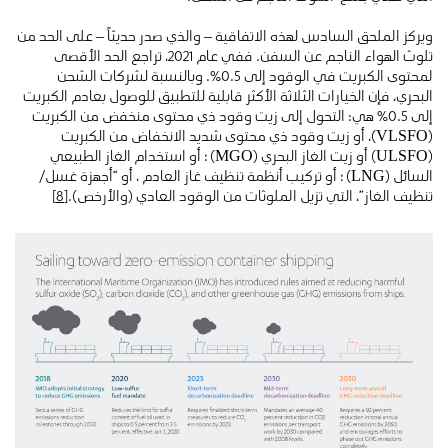
ويركز الملحق السادس لهذه الاتفاقية – والذي صدر حديثاً – على الحد من
تلوث الهواء الناجم عن السفن. ففي عام 2021، تراجع الحد الأقصى
لمحتوى الكبريت في الوقود إلى 0.5٪. وبالنسبة لشركات الشحن
البحري، فإن الخيارات الثلاثة الأكثر قابلية للتطبيق للوصول بعادم الكبريت
إلى 0.5٪ هي: التحول إلى زيت وقود ذي محتوى منخفض من الكبريت
(VLSFO)، أو زيت وقود ذي محتوى شديد الانخفاض من الكبريت
(ULSFO) أو زيت الغاز البحري (MGO) ؛ أو استخدام الغاز الطبيعي
السائل (LNG) ؛ أو تركيب أنظمة تنظيف غاز العادم ، أو “أجهزة غسل/
تنظيف الغاز”، التي تزيل الملوثات من الوقود العادي (والأرخص).
[8]