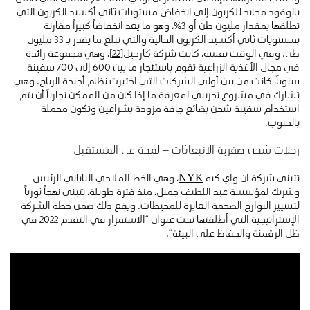
بالوقود محايد للكربون إلى انخفاض مستويات ثاني أكسيد الكربون التي
تطلقها بمقدار مليون طن أو 3٪، وهو ما يعد انخفاضاً كبيراً مقارنة
بمستويات ثاني أكسيد الكربون الحالية والتي تبلغ ما يقدر بـ 33 مليون
طن. وفي الوقت نفسه، كانت شركة كارجيل
[22]
، وهي مجموعة رائدة
في مجال الأغذية الزراعية تقوم باستئجار ما بين 600 إلى 700 سفينة
سنوياً، كانت من بين أولى الشركات التي اختبرت نظام أجنحة الرياح. وهي
تشارك في مشروع تجريبي لمعرفة ما إذا كان من الممكن تجارياً أن يتم
استخدام سفينة شحن بضائع جافة مزودة بشراعين وتكون محملة
بالحبوب.
رحلات شحن صفرية الانبعاثات – لمحة عن المستقبل
تتبنى شركة ان واي كيه
NYK
، وهي الخط الملاحي الياباني الرئيس
وشريك لمؤسسة عبد اللطيف جميل، منذ فترة طويلة، تتبنى نهجاً ثورياً
لتسيير البوارج الضخمة العابرة للمحيطات. ويقع ذلك ضمن خطة الشركة
الإستراتيجية التي أطلقتها تحت عنوان “الاستمرار في التقدم 2022 في
ظل الرقمنة والحفاظ على البيئة”.