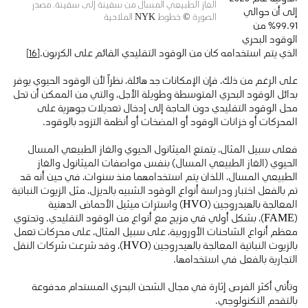
الغاز الطبيعي المسال من سفينة إلى سفينة. مصدر
إلى أن حوالي
الصورة © خطوط NYK الملاحية
99.91٪ من
الوقود البحري
الذي يتم استخدامه كان من الوقود التقليدي القائم على الكربون.
[16]
على الرغم من ذلك، فإن الإمكانات جد هائلة، نظراً لأن الوقود الحيوي يوفر
بدائل الوقود البحري المتوسطة وطويلة الأجل، والتي من الممكن أن تحل
محل الوقود التقليدي دون الحاجة إلى إدخال تعديلات جوهرية على
المحركات أو خزانات الوقود أو المضخات أو أنظمة التزود بالوقود.
فعلى سبيل المثال، يتمتع الميثانول الحيوي والغاز الطبيعي المسال
الحيوي (الغاز الطبيعي المسال) بنفس مواصفات الميثانول والغاز
الطبيعي المسال، اللذان يتم استخدامهما منذ سنوات، في حين أنه قد
تم بالفعل اختبار ودراسة أنواع الوقود الشبيه بالديزل، مثل الزيوت النباتية
المعالجة بالهيدروجين (HVO) واسترات ميثيل الأحماض الدهنية
(FAME)، بشكل أولي في مزيج مع أنواع من الوقود التقليدي. وتحتوي
معظم أنواع الشاحنات الأوروبية، على سبيل المثال، على محركات تعمل
بالزيوت النباتية المعالجة بالهيدروجين (HVO)، وقد شرعت شركات النقل
التجارية بالفعل في استخدامها.
وتأتي أكثر الفرص إثارة في مجال الشحن البحري المستدام مدفوعة
بالتقدم التكنولوجي.