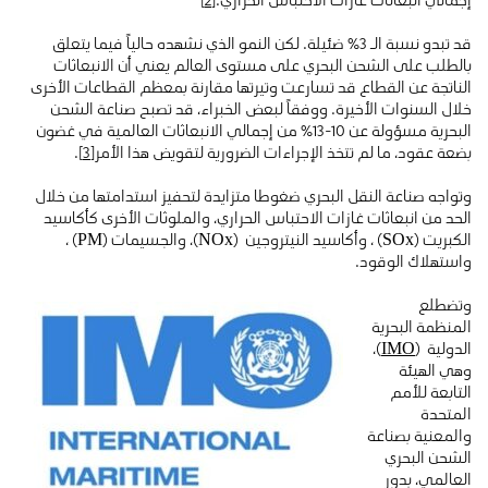
قد تبدو نسبة الـ 3٪ ضئيلة. لكن النمو الذي نشهده حالياً فيما يتعلق
بالطلب على الشحن البحري على مستوى العالم يعني أن الانبعاثات
الناتجة عن القطاع قد تسارعت وتيرتها مقارنة بمعظم القطاعات الأخرى
خلال السنوات الأخيرة. ووفقاً لبعض الخبراء، قد تصبح صناعة الشحن
البحرية مسؤولة عن 10-13٪ من إجمالي الانبعاثات العالمية في غضون
بضعة عقود، ما لم تتخذ الإجراءات الضرورية لتقويض هذا الأمر
[3]
.
وتواجه صناعة النقل البحري ضغوطا متزايدة لتحفيز استدامتها من خلال
الحد من انبعاثات غازات الاحتباس الحراري، والملوثات الأخرى كأكاسيد
الكبريت (SOx) ، وأكاسيد النيتروجين (NOx)، والجسيمات (PM) ،
واستهلاك الوقود.
وتضطلع
المنظمة البحرية
الدولية (
IMO
)،
وهي الهيئة
التابعة للأمم
المتحدة
والمعنية بصناعة
الشحن البحري
العالمي، بدور