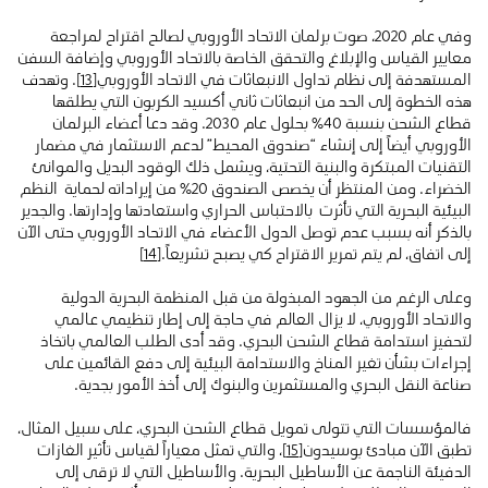
وفي عام 2020، صوت برلمان الاتحاد الأوروبي لصالح اقتراح لمراجعة
معايير القياس والإبلاغ والتحقق الخاصة بالاتحاد الأوروبي وإضافة السفن
المستهدفة إلى نظام تداول الانبعاثات في الاتحاد الأوروبي
[13]
. وتهدف
هذه الخطوة إلى الحد من انبعاثات ثاني أكسيد الكربون التي يطلقها
قطاع الشحن بنسبة 40٪ بحلول عام 2030. وقد دعا أعضاء البرلمان
الأوروبي أيضاً إلى إنشاء “صندوق المحيط” لدعم الاستثمار في مضمار
التقنيات المبتكرة والبنية التحتية، ويشمل ذلك الوقود البديل والموانئ
الخضراء. ومن المنتظر أن يخصص الصندوق 20٪ من إيراداته لحماية النظم
البيئية البحرية التي تأثرت بالاحتباس الحراري واستعادتها وإدارتها. والجدير
بالذكر أنه بسبب عدم توصل الدول الأعضاء في الاتحاد الأوروبي حتى الآن
إلى اتفاق، لم يتم تمرير الاقتراح كي يصبح تشريعاً.
[14]
وعلى الرغم من الجهود المبذولة من قبل المنظمة البحرية الدولية
والاتحاد الأوروبي، لا يزال العالم في حاجة إلى إطار تنظيمي عالمي
لتحفيز استدامة قطاع الشحن البحري. وقد أدى الطلب العالمي باتخاذ
إجراءات بشأن تغير المناخ والاستدامة البيئية إلى دفع القائمين على
صناعة النقل البحري والمستثمرين والبنوك إلى أخذ الأمور بجدية.
فالمؤسسات التي تتولى تمويل قطاع الشحن البحري، على سبيل المثال،
تطبق الآن مبادئ بوسيدون
[15]
، والتي تمثل معياراً لقياس تأثير الغازات
الدفيئة الناجمة عن الأساطيل البحرية. والأساطيل التي لا ترقى إلى