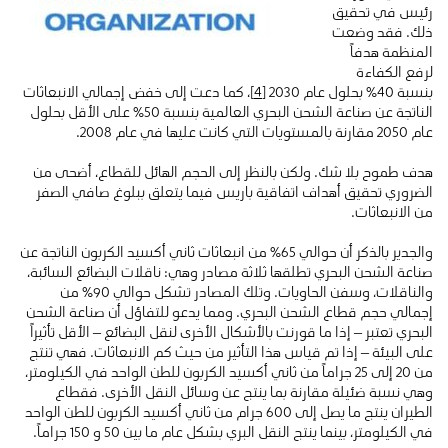
رئيس في تحقيق
ذلك. فقد وضعت
المنظمة هدفاً
لرفع الكفاءة
بنسبة 40٪ بحلول عام 2030
[4]
، كما دعت إلى خفض إجمالي الانبعاثات
الناتجة عن صناعة الشحن البحري العالمية بنسبة 50٪ على الأقل بحلول
عام 2050 مقارنة بالمستويات التي كانت عليها في عام 2008.
هدف طموح بلا شك. ولكن بالنظر إلى الحجم الهائل للقطاع، أضحى من
الضروري تحقيق أهداف اتفاقية باريس فيما يتعلق ببلوغ صافي الصفر
من الانبعاثات.
والجدير بالذكر أن حوالي 65٪ من انبعاثات ثاني أكسيد الكربون الناتجة عن
صناعة الشحن البحري تطلقها ثلاثة مصادر وهي: ناقلات البضائع السائبة،
والناقلات، وسفن الحاويات. وتلك المصادر تشكل حوالي 90٪ من
إجمالي حجم قطاع الشحن البحري. ومما يدعو للتفاؤل أن صناعة الشحن
البحري تعتبر – إذا ما قورنت بالأشكال الأخرى لنقل البضائع – الأقل تأثيراً
على البيئة – إذا تم قياس هذا التأثير من حيث كم الانبعاثات. فهي تنتج
من 20 إلى 25 جراماً من ثاني أكسيد الكربون للطن الواحد في الكيلومتر،
وهي نسبة ضئيلة مقارنة بما ينتج عن وسائل النقل الأخرى. فقطاع
الطيران ينتج ما يصل إلى 600 جرام من ثاني أكسيد الكربون للطن الواحد
في الكيلومتر، بينما ينتج النقل البري بشكل عام ما بين 50 و 150 جراماً.