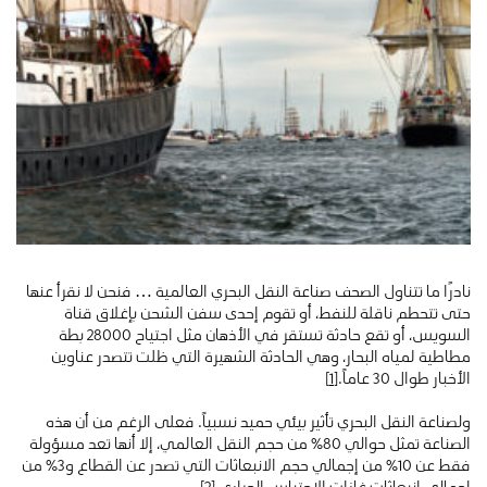
نادرًا ما تتناول الصحف صناعة النقل البحري العالمية … فنحن لا نقرأ عنها
حتى تتحطم ناقلة للنفط، أو تقوم إحدى سفن الشحن بإغلاق قناة
السويس، أو تقع حادثة تستقر في الأذهان مثل اجتياح 28000 بطة
مطاطية لمياه البحار، وهي الحادثة الشهيرة التي ظلت تتصدر عناوين
الأخبار طوال 30 عاماً.
[1]
ولصناعة النقل البحري تأثير بيئي حميد نسبياً. فعلى الرغم من أن هذه
الصناعة تمثل حوالي 80٪ من حجم النقل العالمي، إلا أنها تعد مسؤولة
فقط عن 10٪ من إجمالي حجم الانبعاثات التي تصدر عن القطاع و3٪ من
إجمالي انبعاثات غازات الاحتباس الحراري.
[2]