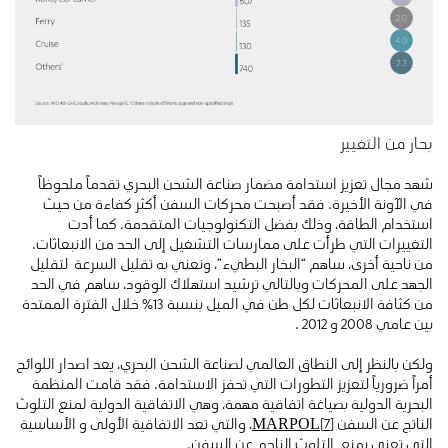
بحار من التغيير
شهد مجال تعزيز استدامة مضمار صناعة الشحن البحري تقدماً ملحوظاً
في الآونة الأخيرة. فقد أصبحت محركات السفن أكثر كفاءة من حيث
استخدام الطاقة، وذلك بفضل التكنولوجيات المتقدمة. كما أدت
التغييرات التي طرأت على ممارسات التشغيل إلى الحد من الانبعاثات.
من ناحية أخرى، ساهم “البخار البطيء”، ونعني به تقليل السرعة لتقليل
الجهد على المحركات وبالتالي ترشيد استهلاك الوقود، ساهم في الحد
من كثافة الانبعاثات لكل طن في الميل بنسبة 13٪ خلال الفترة الممتدة
بين عامي 2008 و 2012 .
ولكن بالنظر إلى النطاق العالمي لصناعة الشحن البحري، يعد اصدار اللوائح
أمراً ضرورياً لتعزيز التطورات التي تحفز الاستدامة. فقد قامت المنظمة
البحرية الدولية بصياغة اتفاقية مهمة، وهي الاتفاقية الدولية لمنع التلوث
الناتج عن السفن
[7]
MARPOL
، والتي تعد الاتفاقية الأولى و الأساسية
التي تعني بمنع التلوث الناجم عن السفن.