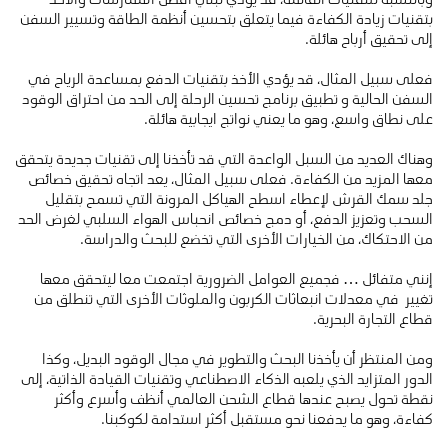
بتقنيات زيادة الكفاءة فيما يتعلق بتحسين أنظمة الطاقة وتسيير السفن
إلى تحقيق أرباح هائلة.
فعلى سبيل المثال، قد يؤدي الأخذ بتقنيات الدفع بمساعدة الرياح في
السفن الحالية و تطبيق برنامج تحسين الرحلة إلى الحد من احتراق الوقود
على نطاق واسع، وهو ما يعني نواتج ايجابية هائلة.
وهناك العديد من السبل الواعدة التي قد تأخذنا إلى تقنيات جديدة يتحقق
معها المزيد من الكفاءة. فعلى سبيل المثال، يعد اتجاه تحقيق خصائص
جلد سمك القرش لإعطاء اسطح الهياكل المرونة التي تسمح بتقليل
السحب وتعزيز الدفع، أو دمج خصائص انحباس الهواء السلبي لغرض الحد
من الاحتكاك، من الخيارات الأخرى التي تخضع للبحث والدراسة.
إنني متفائل … فجميع العوامل الضرورية اجتمعت معا ليتحقق معها
تغيير في معدلات انبعاثات الكربون والملوثات الأخرى التي تنطلق من
قطاع التجارة البحرية.
ومن المنتظر أن يأخذنا البحث والتطوير في مجال الوقود البديل، وكذا
الدور المتزايد الذي يلعبه الذكاء الاصطناعي وتقنيات القيادة الذاتية، إلى
نقطة تحول يصبح عندها قطاع الشحن العالمي أنظف وأسرع وأكثر
كفاءة، وهو ما يدفعنا نحو مستقبل أكثر استدامة لكوكبنا.