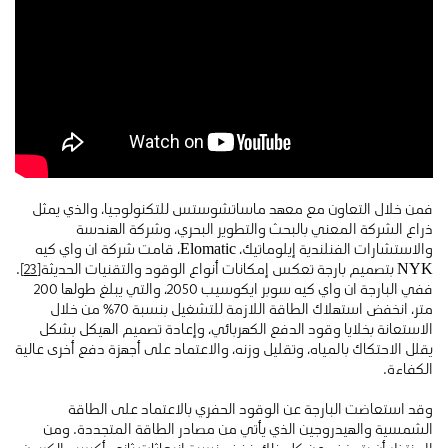
فمن خلال التعاون مع معهد ماساتشوستس للتكنولوجيا، والذي يمثل
ذراع الشركة المعني بالبحث والتطوير البحري، وشركة الهندسة
والاستشارات الفنلندية إيلوماتيك، Elomatic، قامت شركة ان واي كيه
NYK بتصميم بارجة تعكس إمكانات أنواع الوقود والتقنيات الحديثة
[23]
.
ففي البارجة ان واي كيه سوبر ايكوسيب 2050، والتي يبلغ طولها 200
متر، انخفض استهلاك الطاقة اللازمة للتشغيل بنسبة 70% من خلال
الاستعانة بخلايا وقود الدفع الكهربائي، وإعادة تصميم الهيكل بشكل
يقلل الاحتكاك بالمياه، وتقليل وزنه، والاعتماد على أجهزة دفع أخرى عالية
الكفاءة.
وقد استعاضت البارجة عن الوقود الحفري بالاعتماد على الطاقة
الشمسية والهيدروجين الذي يأتي من مصادر الطاقة المتجددة. ومن