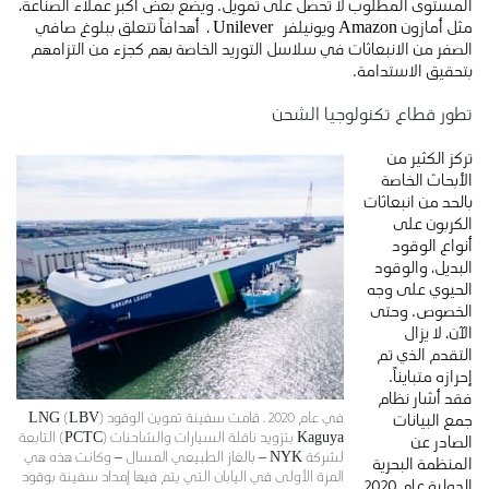
المستوى المطلوب لا تحصل على تمويل. ويضع بعض أكبر عملاء الصناعة،
مثل أمازون Amazon ويونيلفر Unilever ، أهدافاً تتعلق ببلوغ صافي
الصفر من الانبعاثات في سلاسل التوريد الخاصة بهم كجزء من التزامهم
بتحقيق الاستدامة.
تطور قطاع تكنولوجيا الشحن
تركز الكثير من
الأبحاث الخاصة
بالحد من انبعاثات
الكربون على
أنواع الوقود
البديل، والوقود
الحيوي على وجه
الخصوص. وحتى
الآن، لا يزال
التقدم الذي تم
إحرازه متبايناً.
فقد أشار نظام
في عام 2020 ، قامت سفينة تموين الوقود LNG (LBV)
جمع البيانات
Kaguya بتزويد ناقلة السيارات والشاحنات (PCTC) التابعة
الصادر عن
لشركة NYK – بالغاز الطبيعي المسال – وكانت هذه هي
المنظمة البحرية
المرة الأولى في اليابان التي يتم فيها إمداد سفينة بوقود
الدولية عام 2020