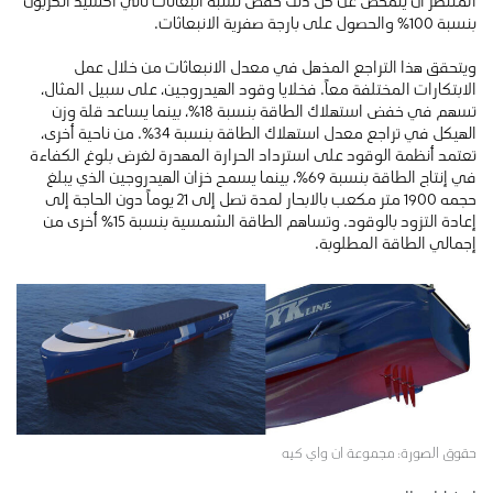
المنتظر أن يتمخض عن كل ذلك خفض نسبة انبعاثات ثاني أكسيد الكربون
بنسبة 100٪ والحصول على بارجة صفرية الانبعاثات.
ويتحقق هذا التراجع المذهل في معدل الانبعاثات من خلال عمل
الابتكارات المختلفة معاً. فخلايا وقود الهيدروجين، على سبيل المثال،
تسهم في خفض استهلاك الطاقة بنسبة 18٪، بينما يساعد قلة وزن
الهيكل في تراجع معدل استهلاك الطاقة بنسبة 34٪. من ناحية أخرى،
تعتمد أنظمة الوقود على استرداد الحرارة المهدرة لغرض بلوغ الكفاءة
في إنتاج الطاقة بنسبة 69٪، بينما يسمح خزان الهيدروجين الذي يبلغ
حجمه 1900 متر مكعب بالابحار لمدة تصل إلى 21 يوماً دون الحاجة إلى
إعادة التزود بالوقود. وتساهم الطاقة الشمسية بنسبة 15٪ أخرى من
إجمالي الطاقة المطلوبة.
حقوق الصورة: مجموعة ان واي كيه