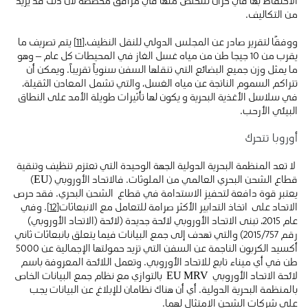
الاحتفاظ بها في خزان للتخلص منها في مرافق مخصصة لأن ذلك قد يزيد
من التكاليف.
ووفقًا لتقرير صادر عن المجلس الدولي للنقل النظيف،
[11]
يتم تصريف ما
يقرب من 10 جيجا طن من مياه غسل الغاز في المحيطات كل عام – وهو
ما يمثل وزن جميع البضائع التي تنقلها السفن سنوياً تقريباً. ويمكن أن
تتراكم السموم الناتجة عن مياه الغسل، والتي تشمل المعادن الثقيلة،
في سلاسل الأغذية البحرية و يكون لها تأثيرات طويلة الأمد على النطاق
البيئي الأرحب.
أوروبا تتحرك
لا تعد المنظمة البحرية الدولية الجهة الوحيدة التي تعتزم تنظيف وتنقية
قطاع الشحن البحري العالمي من الملوثات. فالاتحاد الأوروبي (EU)
يعتبر قوة دافعة لتحفيز الاستدامة في قطاع الشحن البحري. فقد حرص
الاتحاد على اتخاذ التدابير الأكثر صرامة للتعامل مع الانبعاثات
[12]
. وفي
عام 2015، تبنى الاتحاد الأوروبي لائحة جديدة (لائحة (الاتحاد الأوروبي)
رقم 2015/757) والتي تهدف إلى جمع البيانات فيما يتعلق بانبعاثات ثاني
أكسيد الكربون الناجمة عن السفن التي تزيد حمولتها الإجمالية عن 5000
طن في أي ميناء تابع للاتحاد الأوروبي. وتعمل اللائحة المعروفة باسم
لائحة الاتحاد الأوروبي EU MRV بالتوازي مع نظام جمع البيانات الخاص
بالمنظمة البحرية الدولية. أي أن هناك نظامان للإبلاغ عن البيانات يجب
على شركات الشحن الامتثال لهما.