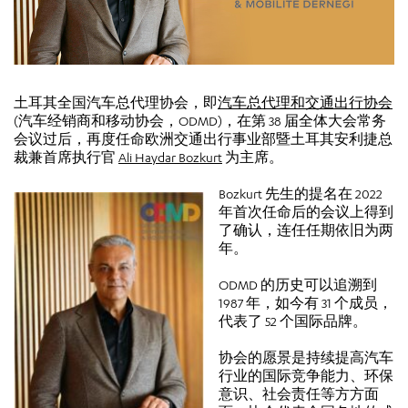
土耳其全国汽车总代理协会，即
汽车总代理和交通出行协会
(汽车经销商和移动协会，ODMD)，在第 38 届全体大会常务
会议过后，再度任命欧洲交通出行事业部暨土耳其安利捷总
裁兼首席执行官
Ali Haydar Bozkurt
为主席。
Bozkurt 先生的提名在 2022
年首次任命后的会议上得到
了确认，连任任期依旧为两
年。
ODMD 的历史可以追溯到
1987 年，如今有 31 个成员，
代表了 52 个国际品牌。
协会的愿景是持续提高汽车
行业的国际竞争能力、环保
意识、社会责任等方方面