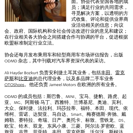
面。协会代表全国各地的成
员；满足行业的共同需求，
寻觅解决方案，以透明的方
式收集、评论和提供业界商
业活动相关的信息；向议
会、政府、国际机构和全社会传达改进行业的意见和建议；
在行业相关各大协会之间搭建合作与协调的平台，促进根据
欧盟标准制定行业立法。
协会还每月发布乘用车和轻型商用车市场评估报告，出版
ODMD 杂志，其中刊载对汽车界资深代表的采访。
Ali Haydar Bozkurt 负责安利捷土耳其业务，包括
丰田
、
雷克
萨斯
和
比亚迪
的总代理业务，以及多品牌二手车业务
OTOShops
。他还负责 Jameel Motors 在欧洲的所有业务。
ODMD 的成员包括：斯巴鲁、MINI、宝马、捷豹、路虎、起
亚、MG、阿斯顿·马丁、西雅特、兰博基尼、奥迪、宾利、
大众、保时捷、法拉利、玛莎拉蒂、福特、本田、现代、依
维柯、雷诺、达契亚、马自达、Smart、梅赛德斯-奔驰、戴
姆勒、赛特拉、奇瑞、日产、奥托卡、标致、雪铁龙、DS、
欧宝、铃木、双龙、东风小康、三菱、阿尔法·罗密欧、蓝
旗亚、吉普、菲亚特、丰田、雷克萨斯、沃尔沃、斯柯达