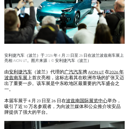
安利捷汽车（波兰）于 2026 年 4 月 23 日至 26 日在波兰波兹南车展上
亮相 AION UT。图片来源：© 安利捷汽车（波兰）
由
安利捷汽车
（波兰）代理的
广汽汽车
携
AION UT
在
2026 年
波兹南车展
上首次亮相，这标志着其在欧洲市场的扩张又迈
出了重要一步。该车展是中东欧地区最重要的汽车盛会之
一。
本届车展于 4 月 23 日至 26 日在
波兹南国际展览中心
举办，
吸引了近 10 万名参观者，为向波兰媒体和公众推介埃安品
牌提供了强大的平台。