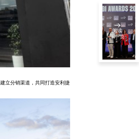
阅读
下一页
比亚迪
（土耳
积极建立分销渠道，共同打造安利捷
其）荣膺
土耳其伊斯坦布
十月 14 , 2025
2025 年
1
阅读分钟数
GIGI 双料
大奖