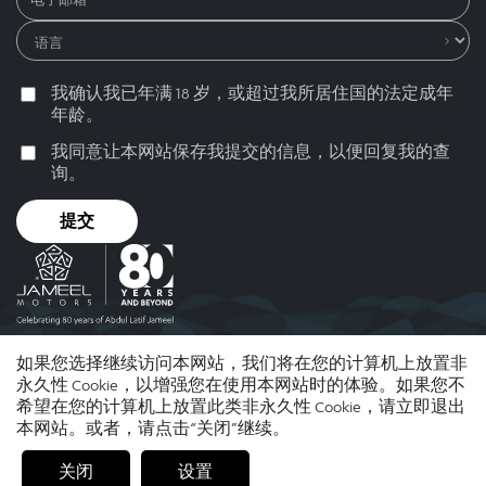
我确认我已年满 18 岁，或超过我所居住国的法定成年
年龄。
我同意让本网站保存我提交的信息，以便回复我的查
询。
提交
如果您选择继续访问本网站，我们将在您的计算机上放置非
© 2026 Abdul Latif Jameel。只有同意严格遵守使用条款，方可
永久性 Cookie，以增强您在使用本网站时的体验。如果您不
使用本网站。 “Abdul Latif Jameel”名称、“Jameel Motors”名
希望在您的计算机上放置此类非永久性 Cookie，请立即退出
称、“Abdul Latif Jameel”和“Jameel Motors”标识以及五边形图
本网站。或者，请点击“关闭”继续。
案为 安利捷知识产权有限公司 的商标或注册商标。
使用条款
版权与免责声明
隐私政策
无障碍政策
Cookie 政策
关闭
设置
上一页
下一页