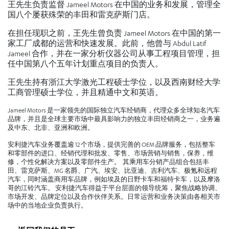
王先生负责监督 Jameel Motors 在中国的业务和发展，管理全
国八个屡获殊荣的丰田和雷克萨斯门店。
在担任现职之前，王先生曾负责 Jameel Motors 在中国的第一
家工厂成都的运营和快速发展。此前，他曾与 Abdul Latif
Jameel 合作，并在一家分析仪器公司从事工程项目管理，担
任中国第八个五年计划重点项目的负责人。
王先生持有浙江大学激光工程硕士学位，以及西南财经大学
工商管理硕士学位，并且精通中文和英语。
Jameel Motors 是一家领先的国际独立汽车经销商，代理众多全球知名汽车
品牌，并且是全球主要市场中最具影响力的独立丰田经销商之一，业务遍
及中东、北非、亚洲和欧洲。
安利捷汽车业务覆盖逾 12 个市场，提供完善的 OEM 品牌服务，包括整车
和零部件的进口、经销代理和批发、零售、市场营销与销售，保养，维
修，个性化解决方案以及零部件生产。 其乘用车分销产品组合包括丰
田、雷克萨斯、MG 名爵、广汽、埃安、比亚迪、吉利汽车、极氪和远程
汽车，同时涵盖商用车品牌，例如埃及的日野卡车和福特卡车，以及摩洛
哥的江铃汽车。 安利捷汽车得益于平台层面的领导统筹，聚焦战略协调、
市场开发、品牌定位以及合作伙伴关系。日常运营和业务决策由各相关市
场中的当地企业负责执行。