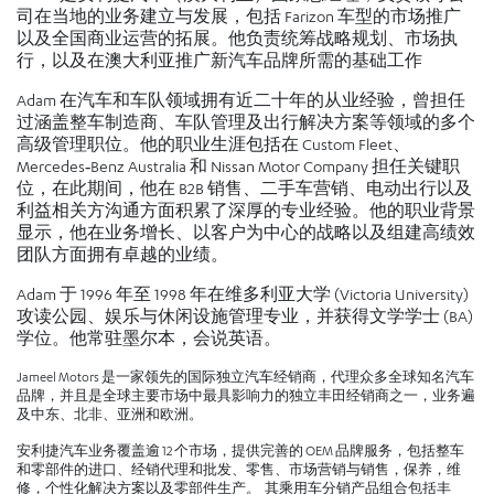
司在当地的业务建立与发展，包括 Farizon 车型的市场推广
以及全国商业运营的拓展。他负责统筹战略规划、市场执
行，以及在澳大利亚推广新汽车品牌所需的基础工作
Adam 在汽车和车队领域拥有近二十年的从业经验，曾担任
过涵盖整车制造商、车队管理及出行解决方案等领域的多个
高级管理职位。他的职业生涯包括在 Custom Fleet、
Mercedes‐Benz Australia 和 Nissan Motor Company 担任关键职
位，在此期间，他在 B2B 销售、二手车营销、电动出行以及
利益相关方沟通方面积累了深厚的专业经验。他的职业背景
显示，他在业务增长、以客户为中心的战略以及组建高绩效
团队方面拥有卓越的业绩。
Adam 于 1996 年至 1998 年在维多利亚大学 (Victoria University)
攻读公园、娱乐与休闲设施管理专业，并获得文学学士 (BA)
学位。他常驻墨尔本，会说英语。
Jameel Motors 是一家领先的国际独立汽车经销商，代理众多全球知名汽车
品牌，并且是全球主要市场中最具影响力的独立丰田经销商之一，业务遍
及中东、北非、亚洲和欧洲。
安利捷汽车业务覆盖逾 12 个市场，提供完善的 OEM 品牌服务，包括整车
和零部件的进口、经销代理和批发、零售、市场营销与销售，保养，维
修，个性化解决方案以及零部件生产。 其乘用车分销产品组合包括丰