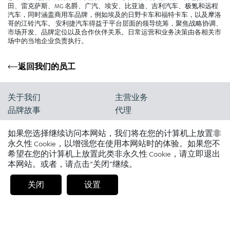
田、雷克萨斯、MG 名爵、广汽、埃安、比亚迪、吉利汽车、极氪和远程
汽车，同时涵盖商用车品牌，例如埃及的日野卡车和福特卡车，以及摩洛
哥的江铃汽车。 安利捷汽车得益于平台层面的领导统筹，聚焦战略协调、
市场开发、品牌定位以及合作伙伴关系。日常运营和业务决策由各相关市
场中的当地企业负责执行。
返回我们的员工
关于我们
主营业务
品牌故事
代理
我们的价值观和 Jameel 原
零售
如果您选择继续访问本网站，我们将在您的计算机上放置非
则
二手车
永久性 Cookie，以增强您在使用本网站时的体验。如果您不
人才队伍
希望在您的计算机上放置此类非永久性 Cookie，请立即退出
扩展交通出行服务
本网站。或者，请点击“关闭”继续。
物流和零部件配送
关闭
设置
新闻和洞察
市场表现
新闻室
旗下品牌
洞察